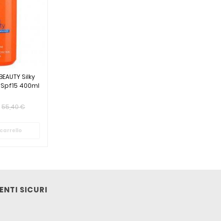
EAUTY Silky
n Spf15 400ml
55,40 €
carrello
NTI SICURI