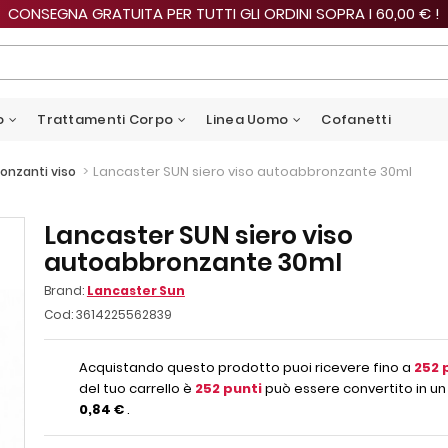
CONSEGNA GRATUITA PER TUTTI GLI ORDINI SOPRA I 60,00 € !
o
Trattamenti Corpo
Linea Uomo
Cofanetti
>
Lancaster SUN siero viso autoabbronzante 30ml
onzanti viso
Lancaster SUN siero viso
autoabbronzante 30ml
Brand:
Lancaster Sun
Cod:
3614225562839
Acquistando questo prodotto puoi ricevere fino a
252
p
del tuo carrello è
252
punti
può essere convertito in un
0,84 €
.