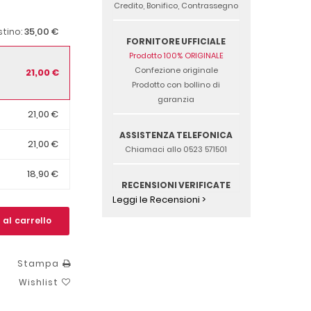
Credito, Bonifico, Contrassegno
35,00 €
istino:
FORNITORE UFFICIALE
Prodotto 100% ORIGINALE
Confezione originale
21,00 €
Prodotto con bollino di
garanzia
21,00 €
ASSISTENZA TELEFONICA
21,00 €
Chiamaci allo 0523 571501
18,90 €
RECENSIONI VERIFICATE
Leggi le Recensioni >
 al carrello
Stampa
Wishlist