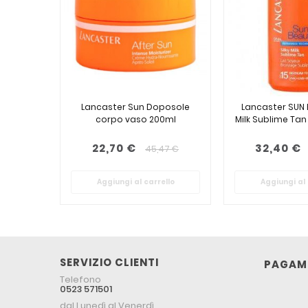
Lancaster Sun Doposole
Lancaster SUN B
corpo vaso 200ml
Milk Sublime Ta
22,70 €
32,40 €
45,47 €
Aggiungi al carrello
Aggiungi al 
SERVIZIO CLIENTI
PAGAME
Telefono
0523 571501
dal Lunedì al Venerdì