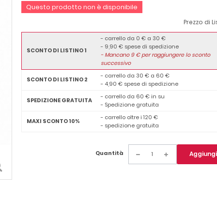
Questo prodotto non è disponibile
Prezzo di L
- carrello da 0 € a 30 €
- 9,90 € spese di spedizione
SCONTO DI LISTINO 1
-
Mancano
9
€ per raggiungere lo sconto
successivo
- carrello da 30 € a 60 €
SCONTO DI LISTINO 2
- 4,90 € spese di spedizione
- carrello da 60 € in su
SPEDIZIONE GRATUITA
- Spedizione gratuita
- carrello oltre i 120 €
MAXI SCONTO 10%
- spedizione gratuita
Quantità
Aggiungi