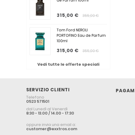
de Parfum 100ml
315,00 €
355,00 €
Tom Ford NEROLI
PORTOFINO Eau de Parfum
100ml
315,00 €
355,00 €
Vedi tutte le offerte speciali
SERVIZIO CLIENTI
PAGAME
Telefono
0523 571501
dal Lunedì al Venerdì
8:30 - 13.00 / 14.00 - 17:30
oppure invia una email a:
customer@exxtros.com