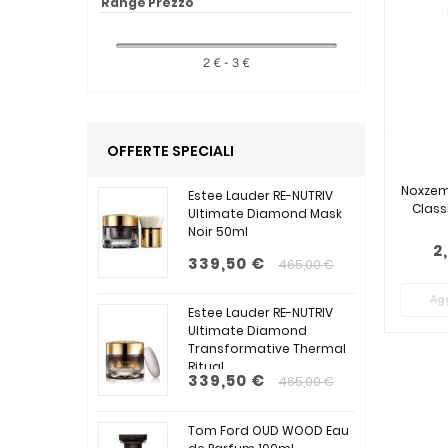
Range Prezzo
2 € - 3 €
OFFERTE SPECIALI
Noxzem
Estee Lauder RE-NUTRIV
Class
Ultimate Diamond Mask
Noir 50ml
2
339,50 €
465,00 €
Agg
Estee Lauder RE-NUTRIV
Ultimate Diamond
Transformative Thermal
Ritual...
339,50 €
465,00 €
Tom Ford OUD WOOD Eau