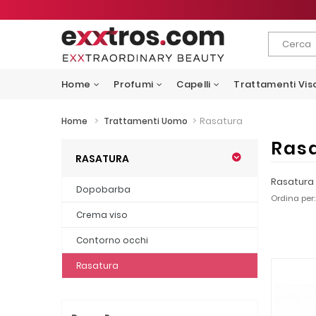
Home
Profumi
Capelli
Trattamenti Vis
>
>
Rasatura
Home
Trattamenti Uomo
Ras
RASATURA
Rasatura
Dopobarba
Ordina per:
Crema viso
Contorno occhi
Rasatura