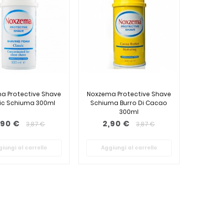
a Protective Shave
Noxzema Protective Shave
ic Schiuma 300ml
Schiuma Burro Di Cacao
300ml
,90 €
2,90 €
3,87 €
3,87 €
iungi al carrello
Aggiungi al carrello