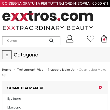
CONSEGNA GRATUITA PER TUTTI GLI ORDINI SOPRA I 60,00 € !
0
Categorie
Navigazione
Toggle
>
>
>
Cosmetica Make
Home
Trattamenti Viso
Trucco e Make Up
Up
COSMETICA MAKE UP
Eyeliners
Mascara