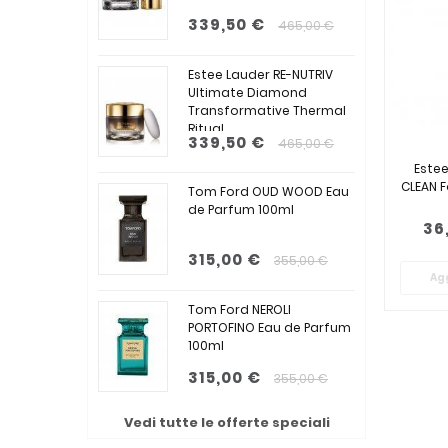
339,50 €
465,00 €
Estee Lauder RE-NUTRIV
Ultimate Diamond
Transformative Thermal
Ritual...
339,50 €
465,00 €
Estee
CLEAN 
Tom Ford OUD WOOD Eau
de Parfum 100ml
36
315,00 €
355,00 €
Agg
Tom Ford NEROLI
PORTOFINO Eau de Parfum
100ml
315,00 €
355,00 €
Vedi tutte le offerte speciali