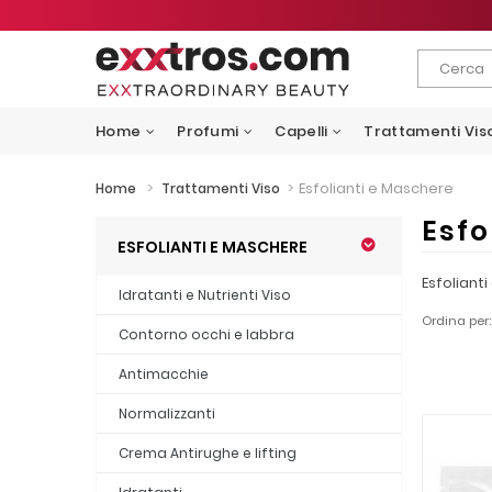
Home
Profumi
Capelli
Trattamenti Vis
>
>
Esfolianti e Maschere
Home
Trattamenti Viso
Esfo
ESFOLIANTI E MASCHERE
Esfoliant
Idratanti e Nutrienti Viso
Ordina per:
Contorno occhi e labbra
Antimacchie
Normalizzanti
Crema Antirughe e lifting