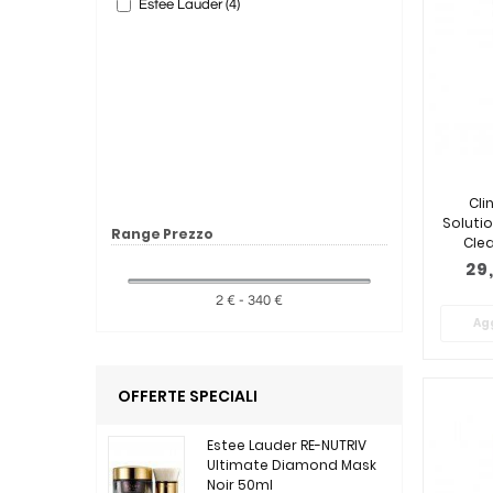
Estee Lauder (4)
Cli
Soluti
Range Prezzo
Cle
29
2 € - 340 €
Agg
OFFERTE SPECIALI
Estee Lauder RE-NUTRIV
Ultimate Diamond Mask
Noir 50ml