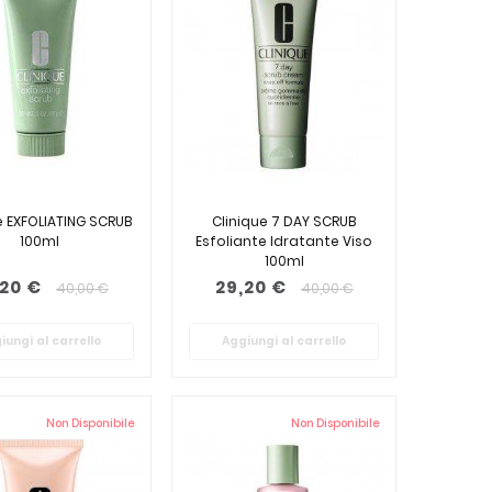
e EXFOLIATING SCRUB
Clinique 7 DAY SCRUB
100ml
Esfoliante Idratante Viso
100ml
,20 €
29,20 €
40,00 €
40,00 €
iungi al carrello
Aggiungi al carrello
Non Disponibile
Non Disponibile