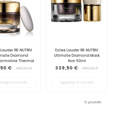
 Lauder RE-NUTRIV
Estee Lauder RE-NUTRIV
imate Diamond
Ultimate Diamond Mask
ormative Thermal
Noir 50ml
Ritual...
,50 €
339,50 €
465,00 €
465,00 €
iungi al carrello
Aggiungi al carrello
12 prodotti