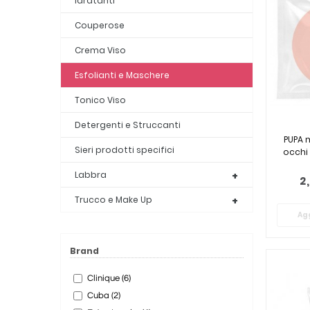
Idratanti
Couperose
Crema Viso
Esfolianti e Maschere
Tonico Viso
Detergenti e Struccanti
PUPA 
Sieri prodotti specifici
occhi
Labbra
2
Trucco e Make Up
Agg
Brand
Clinique (6)
Cuba (2)