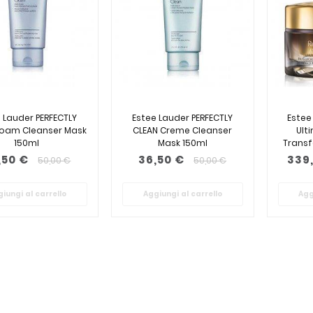
 Lauder PERFECTLY
Estee Lauder PERFECTLY
Estee
Foam Cleanser Mask
CLEAN Creme Cleanser
Ult
150ml
Mask 150ml
Transf
,50 €
36,50 €
339
50,00 €
50,00 €
iungi al carrello
Aggiungi al carrello
Agg