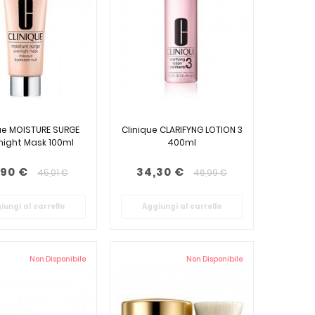
ue MOISTURE SURGE
Clinique CLARIFYNG LOTION 3
night Mask 100ml
400ml
,90 €
34,30 €
45,01 €
46,99 €
iungi al carrello
Aggiungi al carrello
Non Disponibile
Non Disponibile