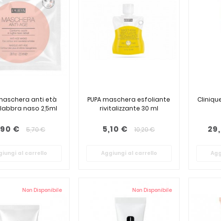
maschera anti età
PUPA maschera esfoliante
Cliniqu
 labbra naso 2,5ml
rivitalizzante 30 ml
,90 €
5,10 €
29
5,70 €
10,20 €
iungi al carrello
Aggiungi al carrello
Agg
Non Disponibile
Non Disponibile