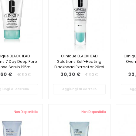
nique BLACKHEAD
Clinique BLACKHEAD
Cliniq
ons 7 Day Deep Pore
Solutions Self-Heating
Over
anse Scrub 125ml
Blackhead Extractor 20ml
,60 €
30,30 €
32
40,50 €
41,50 €
iungi al carrello
Aggiungi al carrello
Agg
Non Disponibile
Non Disponibile