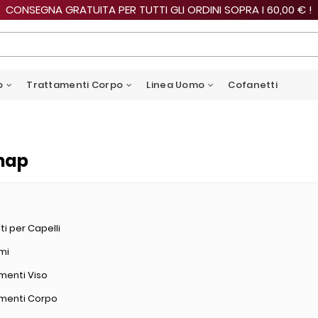
CONSEGNA GRATUITA PER TUTTI GLI ORDINI SOPRA I 60,00 € !
o
Trattamenti Corpo
Linea Uomo
Cofanetti
map
ti per Capelli
umi
menti Viso
menti Corpo