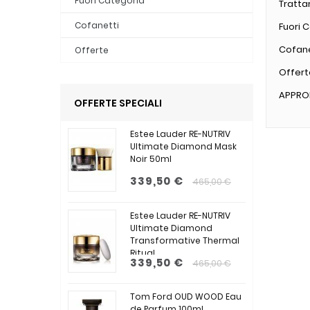
Fuori Categoria
Tratt
Cofanetti
Fuori 
Cofane
Offerte
Offert
APPRO
OFFERTE SPECIALI
Estee Lauder RE-NUTRIV
Ultimate Diamond Mask
Noir 50ml
339,50 €
465,00 €
Estee Lauder RE-NUTRIV
Ultimate Diamond
Transformative Thermal
Ritual...
339,50 €
465,00 €
Tom Ford OUD WOOD Eau
de Parfum 100ml