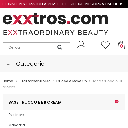
CONSEGNA GRATUITA PER TUTTI GLI ORDINI SOPRA I 60,00 € !
0
Categorie
Navigazione
Toggle
>
>
>
Base trucco e BB
Home
Trattamenti Viso
Trucco e Make Up
cream
BASE TRUCCO E BB CREAM
Eyeliners
Mascara