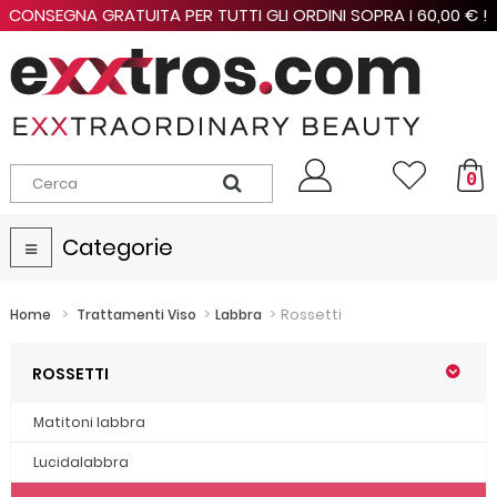
CONSEGNA GRATUITA PER TUTTI GLI ORDINI SOPRA I 60,00 € !
0
Categorie
Navigazione
Toggle
>
>
>
Rossetti
Home
Trattamenti Viso
Labbra
ROSSETTI
Matitoni labbra
Lucidalabbra