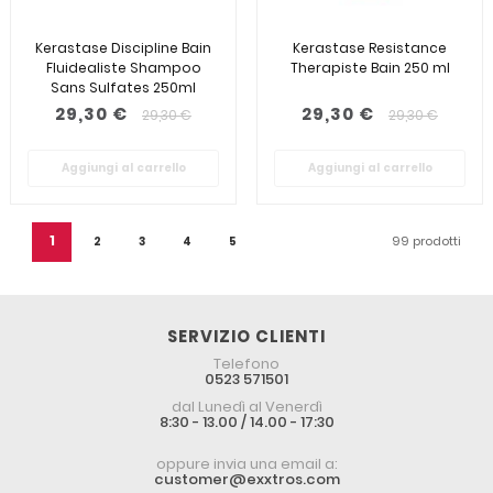
Kerastase Discipline Bain
Kerastase Resistance
Fluidealiste Shampoo
Therapiste Bain 250 ml
Sans Sulfates 250ml
29,30 €
29,30 €
29,30 €
29,30 €
Aggiungi al carrello
Aggiungi al carrello
1
99 prodotti
2
3
4
5
SERVIZIO CLIENTI
Telefono
0523 571501
dal Lunedì al Venerdì
8:30 - 13.00 / 14.00 - 17:30
oppure invia una email a:
customer@exxtros.com