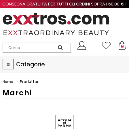
 SOPRA I 60,00 € !
OTTIENI UN 10% DI SCONTO EXTRA ACQUI
PER UN VALORE COMPLESSIVO MAGGIORE 
0
Categorie
Navigazione
Toggle
>
Produttori:
Home
Marchi