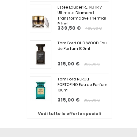
Estee Lauder RE-NUTRIV
Ultimate Diamond
Transformative Thermal
Ritual...
339,50 €
465,00 €
Tom Ford OUD WOOD Eau
de Parfum 100ml
315,00 €
355,00 €
Tom Ford NEROLI
PORTOFINO Eau de Parfum
100ml
315,00 €
355,00 €
Vedi tutte le offerte speciali