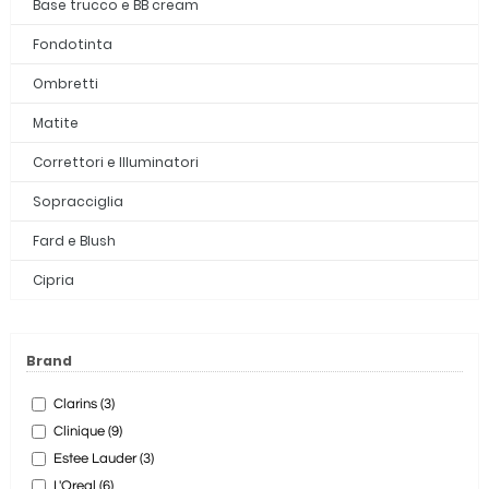
Base trucco e BB cream
Fondotinta
Ombretti
Matite
Correttori e Illuminatori
Sopracciglia
Fard e Blush
Cipria
Brand
Clarins (3)
Clinique (9)
Estee Lauder (3)
L'Oreal (6)