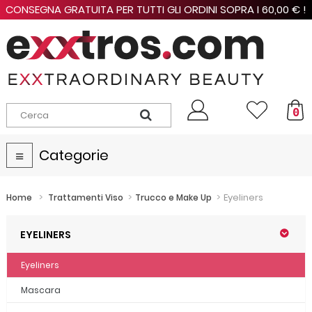
CONSEGNA GRATUITA PER TUTTI GLI ORDINI SOPRA I 60,00 € !
0
Categorie
Navigazione
Toggle
>
>
>
Eyeliners
Home
Trattamenti Viso
Trucco e Make Up
EYELINERS
Eyeliners
Mascara