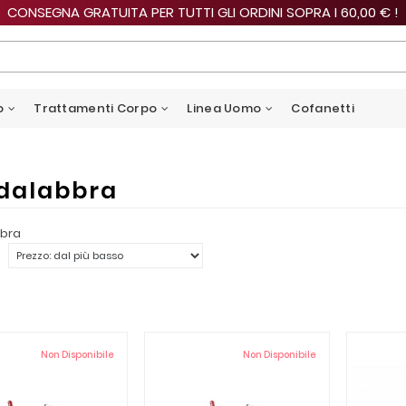
CONSEGNA GRATUITA PER TUTTI GLI ORDINI SOPRA I 60,00 € !
o
Trattamenti Corpo
Linea Uomo
Cofanetti
idalabbra
bbra
Non Disponibile
Non Disponibile