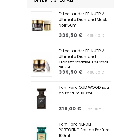
OFFERTE SPECIALI
Estee Lauder RE-NUTRIV
Ultimate Diamond Mask
Noir 50ml
339,50 €
465,00 €
Estee Lauder RE-NUTRIV
Ultimate Diamond
Transformative Thermal
Ritual...
339,50 €
465,00 €
Tom Ford OUD WOOD Eau
de Parfum 100ml
315,00 €
355,00 €
Tom Ford NEROLI
PORTOFINO Eau de Parfum
100ml