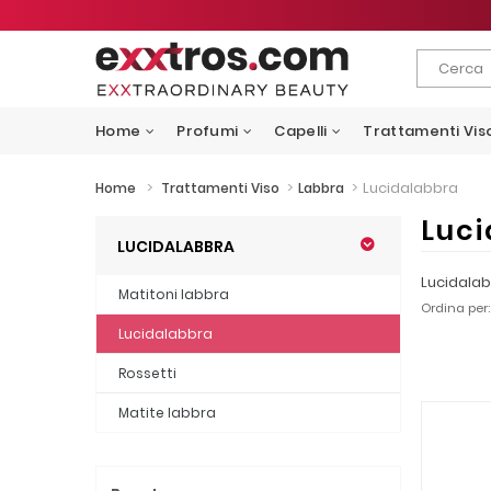
Home
Profumi
Capelli
Trattamenti Vis
>
>
>
Lucidalabbra
Home
Trattamenti Viso
Labbra
Luc
LUCIDALABBRA
Lucidala
Matitoni labbra
Ordina per:
Lucidalabbra
Rossetti
Matite labbra