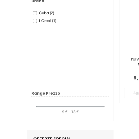
Brand
Cuba (2)
L'Oreal (1)
PUP
9
Range Prezzo
Agg
9 € - 13 €