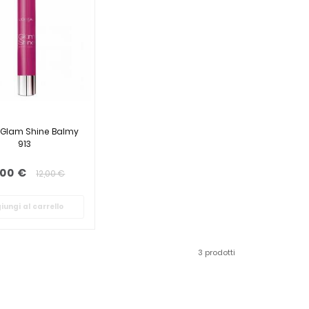
 Glam Shine Balmy
913
,00 €
12,00 €
iungi al carrello
3 prodotti