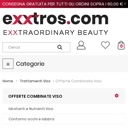
CONSEGNA GRATUITA PER TUTTI GLI ORDINI SOPRA I 60,00 € !
0
Categorie
Navigazione
Toggle
>
>
Offerte Combinate Viso
Home
Trattamenti Viso
OFFERTE COMBINATE VISO
Idratanti e Nutrienti Viso
Contorno occhi e labbra