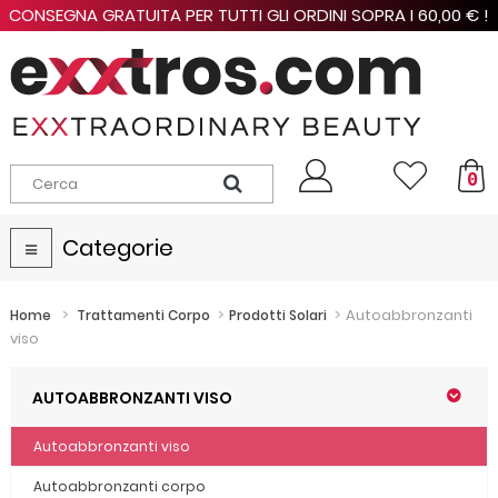
CONSEGNA GRATUITA PER TUTTI GLI ORDINI SOPRA I 60,00 € !
0
Categorie
Navigazione
Toggle
>
>
>
Autoabbronzanti
Home
Trattamenti Corpo
Prodotti Solari
viso
AUTOABBRONZANTI VISO
Autoabbronzanti viso
Autoabbronzanti corpo