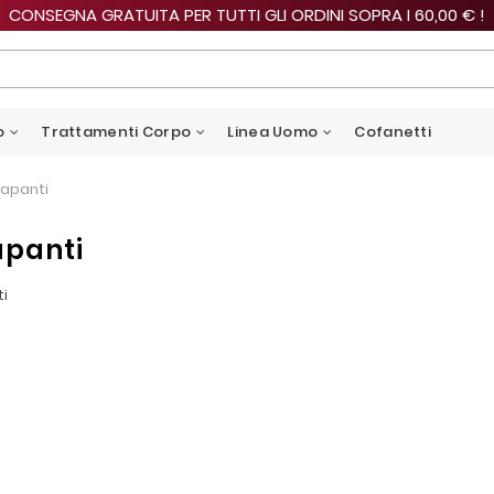
CONSEGNA GRATUITA PER TUTTI GLI ORDINI SOPRA I 60,00 € !
o
Trattamenti Corpo
Linea Uomo
Cofanetti
apanti
apanti
i