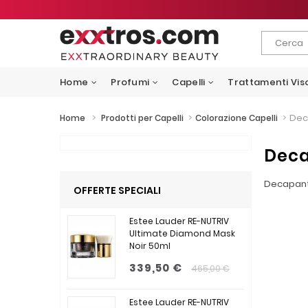
Home
Profumi
Capelli
Trattamenti Vis
>
>
>
Dec
Home
Prodotti per Capelli
Colorazione Capelli
Dec
Decapant
OFFERTE SPECIALI
Estee Lauder RE-NUTRIV
Ultimate Diamond Mask
Noir 50ml
339,50 €
465,00 €
Estee Lauder RE-NUTRIV