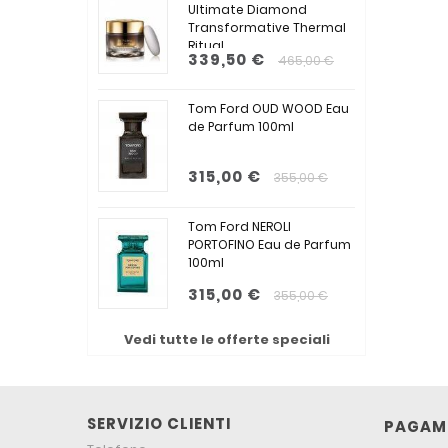
Ultimate Diamond
Transformative Thermal
Ritual...
339,50 €
465,00 €
Tom Ford OUD WOOD Eau
de Parfum 100ml
315,00 €
355,00 €
Tom Ford NEROLI
PORTOFINO Eau de Parfum
100ml
315,00 €
355,00 €
Vedi tutte le offerte speciali
SERVIZIO CLIENTI
PAGAME