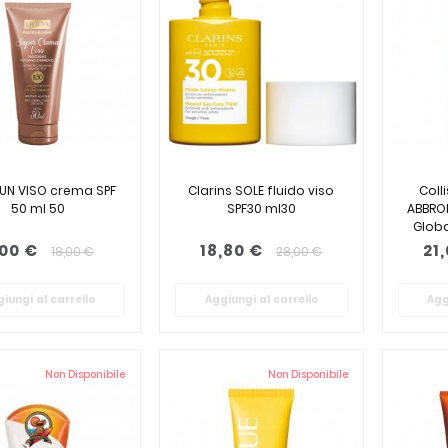
SUN VISO crema SPF
Clarins SOLE fluido viso
Coll
50 ml 50
SPF30 ml30
ABBRO
Globa
,00 €
18,80 €
21
18,00 €
28,00 €
iungi al carrello
Aggiungi al carrello
Agg
Non Disponibile
Non Disponibile