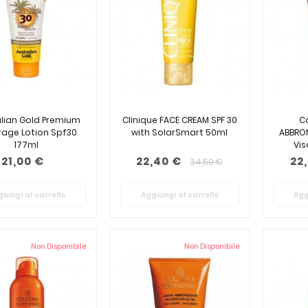
alian Gold Premium
Clinique FACE CREAM SPF 30
C
age Lotion Spf30
with SolarSmart 50ml
ABBRO
177ml
Vi
Re
21,00 €
22,40 €
22
34,50 €
iungi al carrello
Aggiungi al carrello
Agg
Non Disponibile
Non Disponibile