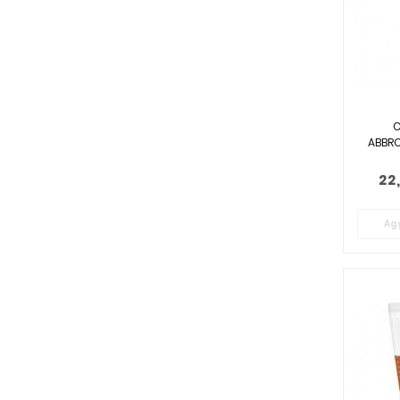
C
ABBRO
22
Agg