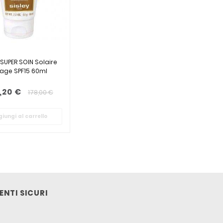
 SUPER SOIN Solaire
sage SPF15 60ml
,20 €
178,00 €
iungi al carrello
NTI SICURI