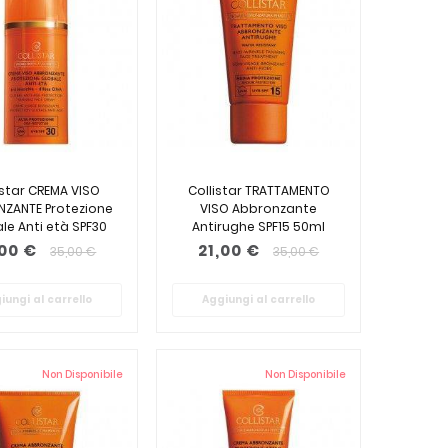
istar CREMA VISO
Collistar TRATTAMENTO
NZANTE Protezione
VISO Abbronzante
le Anti età SPF30
Antirughe SPF15 50ml
50ml
,00 €
21,00 €
35,00 €
35,00 €
iungi al carrello
Aggiungi al carrello
Non Disponibile
Non Disponibile