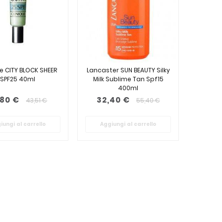
ue CITY BLOCK SHEER
Lancaster SUN BEAUTY Silky
SPF25 40ml
Milk Sublime Tan Spf15
400ml
,80 €
32,40 €
43,51 €
55,40 €
iungi al carrello
Aggiungi al carrello