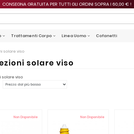
CONSEGNA GRATUITA PER TUTTI GLI ORDINI SOPRA I 60,00 € !
o
Trattamenti Corpo
Linea Uomo
Cofanetti
i solare viso
ezioni solare viso
i solare viso
Non Disponibile
Non Disponibile