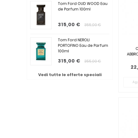
Tom Ford OUD WOOD Eau
de Parfum 100ml
315,00 €
355,00 €
Tom Ford NEROLI
PORTOFINO Eau de Parfum
C
100ml
ABBRO
315,00 €
355,00 €
22
Vedi tutte le offerte speciali
Agg