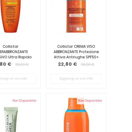
Collistar
Collistar CREMA VISO
ERABBRONZANTE
ABBRONZANTE Protezione
SIVO Ultra Rapido
Attiva Antirughe SPF50+
SPF6 200ml
50ml
,80 €
22,80 €
38,00 €
38,00 €
iungi al carrello
Aggiungi al carrello
Non Disponibile
Non Disponibile