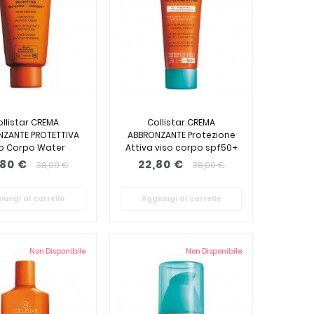
ollistar CREMA
Collistar CREMA
NZANTE PROTETTIVA
ABBRONZANTE Protezione
so Corpo Water
Attiva viso corpo spf50+
sistant Spf15...
100ml
,80 €
22,80 €
38,00 €
38,00 €
iungi al carrello
Aggiungi al carrello
Non Disponibile
Non Disponibile