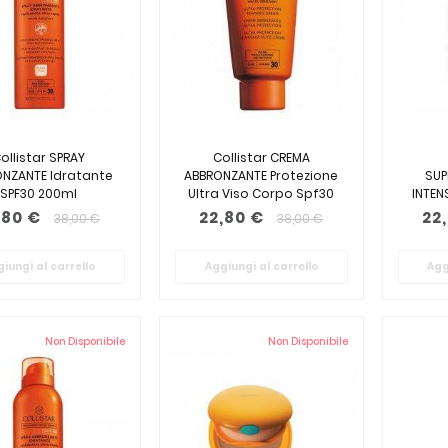
ollistar SPRAY
Collistar CREMA
NZANTE Idratante
ABBRONZANTE Protezione
SUP
SPF30 200ml
Ultra Viso Corpo Spf30
INTEN
150ml
,80 €
22,80 €
22
38,00 €
38,00 €
iungi al carrello
Aggiungi al carrello
Agg
Non Disponibile
Non Disponibile