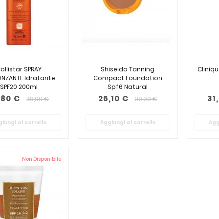
ollistar SPRAY
Shiseido Tanning
Cliniq
NZANTE Idratante
Compact Foundation
SPF20 200ml
Spf6 Natural
,80 €
26,10 €
31
38,00 €
39,00 €
iungi al carrello
Aggiungi al carrello
Agg
Non Disponibile