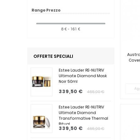
Range Prezzo
8 € - 161 €
Austr
OFFERTE SPECIALI
Cover
Estee Lauder RE-NUTRIV
Ultimate Diamond Mask
Noir 50ml
Agg
339,50 €
465,00 €
Estee Lauder RE-NUTRIV
Ultimate Diamond
Transformative Thermal
Ritual...
339,50 €
465,00 €