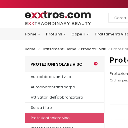
Home
Profumi
Capelli
Trattamenti Vis
>
>
>
Protezion
Home
Trattamenti Corpo
Prodotti Solari
Prot
PROTEZIONI SOLARE VISO
Protezion
Autoabbronzanti viso
Ordina per:
Autoabbronzanti corpo
Attivatori dell'abbronzatura
Senza filtro
Protezioni solare viso