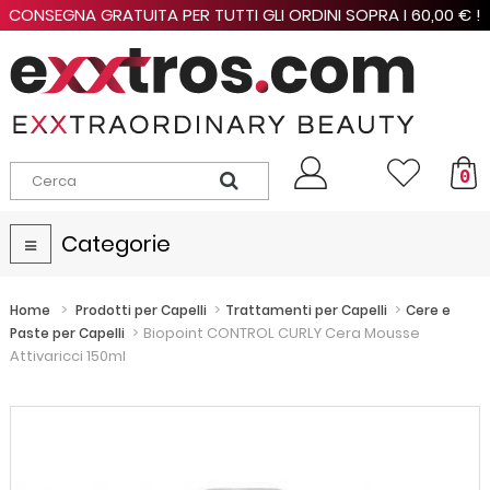
CONSEGNA GRATUITA PER TUTTI GLI ORDINI SOPRA I 60,00 € !
0
Categorie
Navigazione
Toggle
>
>
>
Home
Prodotti per Capelli
Trattamenti per Capelli
Cere e
>
Biopoint CONTROL CURLY Cera Mousse
Paste per Capelli
Attivaricci 150ml