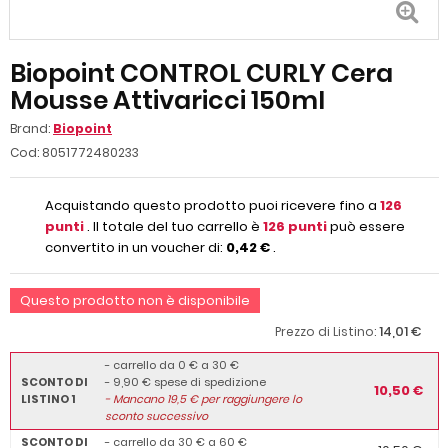
Biopoint CONTROL CURLY Cera
Mousse Attivaricci 150ml
Brand:
Biopoint
Cod:
8051772480233
Acquistando questo prodotto puoi ricevere fino a
126
punti
. Il totale del tuo carrello è
126
punti
può essere
convertito in un voucher di:
0,42 €
.
Questo prodotto non è disponibile
14,01 €
Prezzo di Listino:
- carrello da 0 € a 30 €
SCONTO DI
- 9,90 € spese di spedizione
10,50 €
LISTINO 1
-
Mancano
19,5
€ per raggiungere lo
sconto successivo
SCONTO DI
- carrello da 30 € a 60 €