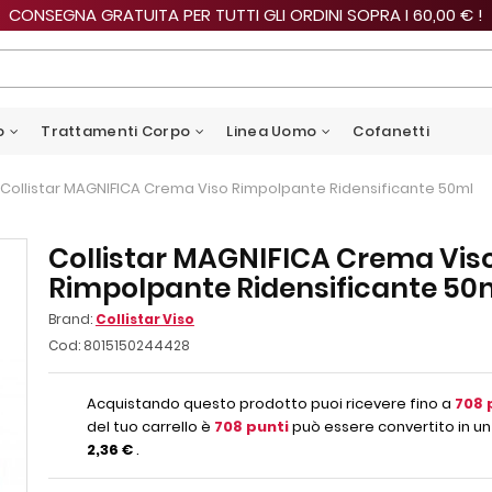
CONSEGNA GRATUITA PER TUTTI GLI ORDINI SOPRA I 60,00 € !
o
Trattamenti Corpo
Linea Uomo
Cofanetti
Collistar MAGNIFICA Crema Viso Rimpolpante Ridensificante 50ml
Collistar MAGNIFICA Crema Vis
Rimpolpante Ridensificante 50
Brand:
Collistar Viso
Cod:
8015150244428
Acquistando questo prodotto puoi ricevere fino a
708
del tuo carrello è
708
punti
può essere convertito in un
2,36 €
.