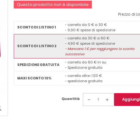
Questo prodotto non è disponibile
Prezzo di Li
- carrello da 0 € a 30 €
SCONTO DI LISTINO 1
- 9,90 € spese di spedizione
- carrello da 30 € a 60 €
- 4,90 € spese di spedizione
SCONTO DI LISTINO 2
-
Mancano
1
€ per raggiungere lo sconto
successivo
- carrello da 60 € in su
SPEDIZIONE GRATUITA
- Spedizione gratuita
- carrello oltre i 120 €
MAXI SCONTO 10%
- spedizione gratuita
Quantità
Aggiungi