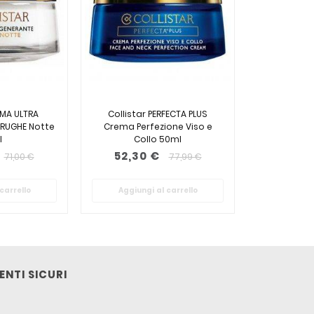
EMA ULTRA
Collistar PERFECTA PLUS
IRUGHE Notte
Crema Perfezione Viso e
l
Collo 50ml
52,30 €
71,00 €
77,99 €
carrello
Aggiungi al carrello
NTI SICURI