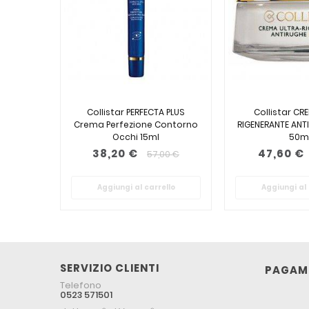
Collistar PERFECTA PLUS
Collistar CR
Crema Perfezione Contorno
RIGENERANTE ANT
Occhi 15ml
50m
38,20 €
47,60 €
57,00 €
Aggiungi al carrello
Aggiungi al 
SERVIZIO CLIENTI
PAGAME
Telefono
0523 571501