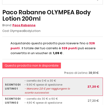
Paco Rabanne OLYMPEA Body
Lotion 200ml
Brand:
Paco Rabanne
Cod:
OlympeaBodyLotion
Acquistando questo prodotto puoi ricevere fino a
326
punti
. Il totale del tuo carrello è
326
punti
può essere
convertito in un voucher di:
1,09 €
.
Questo prodotto non è disponibile
38,91 €
Prezzo di Listino:
- carrello da 0 € a 30 €
SCONTO DI
- 9,90 € spese di spedizione
27,20 €
LISTINO 1
-
Mancano
2,8
€ per raggiungere lo
sconto successivo
SCONTO DI
- carrello da 30 € a 60 €
27,20 €
LISTINO 2
- 4,90 € spese di spedizione