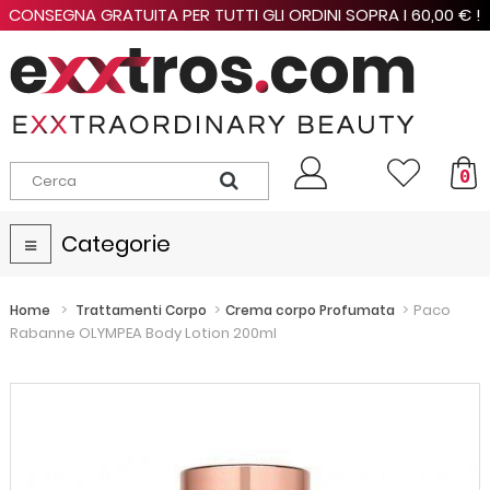
CONSEGNA GRATUITA PER TUTTI GLI ORDINI SOPRA I 60,00 € !
0
Categorie
Navigazione
Toggle
>
>
>
Paco
Home
Trattamenti Corpo
Crema corpo Profumata
Rabanne OLYMPEA Body Lotion 200ml