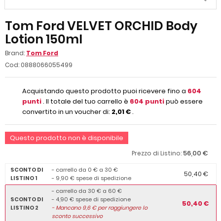
Tom Ford VELVET ORCHID Body
Lotion 150ml
Brand:
Tom Ford
Cod:
0888066055499
Acquistando questo prodotto puoi ricevere fino a
604
punti
. Il totale del tuo carrello è
604
punti
può essere
convertito in un voucher di:
2,01 €
.
Questo prodotto non è disponibile
56,00 €
Prezzo di Listino:
SCONTO DI
- carrello da 0 € a 30 €
50,40 €
LISTINO 1
- 9,90 € spese di spedizione
- carrello da 30 € a 60 €
SCONTO DI
- 4,90 € spese di spedizione
50,40 €
LISTINO 2
-
Mancano
9,6
€ per raggiungere lo
sconto successivo