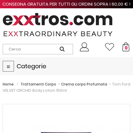
CONSEGNA GRATUITA PER TUTTI GLI ORDINI SOPRA I 60,00 € !
0
Categorie
Navigazione
Toggle
>
>
>
Tom Ford
Home
Trattamenti Corpo
Crema corpo Profumata
VELVET ORCHID Body Lotion 150ml