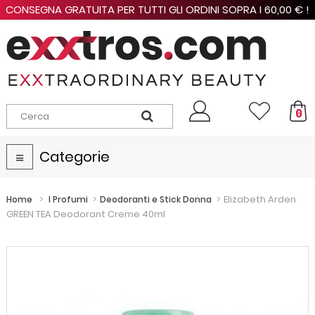
CONSEGNA GRATUITA PER TUTTI GLI ORDINI SOPRA I 60,00 € !
0
Categorie
Navigazione
Toggle
>
>
>
Elizabeth Arden
Home
I Profumi
Deodoranti e Stick Donna
GREEN TEA Deodorant Creme 40ml