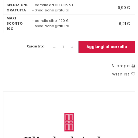
SPEDIZIONE
- carrello da 60 € in su
6,90 €
GRATUITA
- Spedizione gratuita
MAXI
- carrello oltre i 120 €
6,21 €
SCONTO
- spedizione gratuita
10%
Quantità
Aggiungi al carrello
Stampa
Wishlist