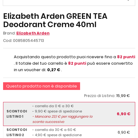
Elizabeth Arden GREEN TEA
Deodorant Creme 40ml
Brand:
Elizabeth Arden
Cod:
0085805445713
Acquistando questo prodotto puoi ricevere fino a
82
punti
. Il totale del tuo carrello è
82
punti
può essere convertito
in un voucher di:
0,27 €
.
Questo prodotto non è disponibile
15,99 €
Prezzo di Listino:
- carrello da 0 € a 30 €
SCONTO DI
- 9,90 € spese di spedizione
6,90 €
LISTINO 1
-
Mancano
23,1
€ per raggiungere lo
sconto successivo
SCONTO DI
- carrello da 30 € a 60 €
6,90 €
LISTINO 2
- 4,90 € spese di spedizione