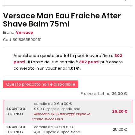
Versace Man Eau Fraiche After
Shave Balm 75ml
Brand:
Versace
Cod:
8018365500051
Acquistando questo prodotto puoi ricevere fino a
302
punti
. Il totale del tuo carrello è
302
punti
può essere
convertito in un voucher di:
1,01 €
.
Questo prodotto non è disponibile
36,00 €
Prezzo di Listino:
- carrello da 0 € a 30 €
SCONTO DI
- 9,90 € spese di spedizione
25,20 €
LISTINO 1
-
Mancano
4,8
€ per raggiungere lo
sconto successivo
SCONTO DI
- carrello da 30 € a 60 €
25,20 €
LISTINO 2
- 4,90 € spese di spedizione