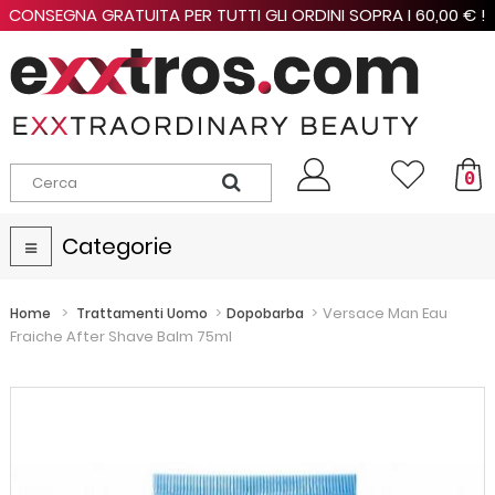
CONSEGNA GRATUITA PER TUTTI GLI ORDINI SOPRA I 60,00 € !
0
Categorie
Navigazione
Toggle
>
>
>
Versace Man Eau
Home
Trattamenti Uomo
Dopobarba
Fraiche After Shave Balm 75ml