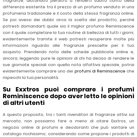
fragranze, aiutandoti peraltro a renderti subito conto della
differenza esistente tra il prezzo di un profumo venduto in una
profumeria tradizionale e il costo della stessa fragranza online.
Se poi avessi dei dubbi circa la scelta del prodotto, perché
potresti domandarti quale sia il miglior profumo Reminiscence
con il quale completare la tua routine di bellezza di tutti i giorni,
evidentemente tramite il web potresti recuperare molte più
informazioni riguardo alle fragranze prescelte per il tuo
acquisto. Prendendo nota delle schede pubblicate online e,
ancora, leggendo pure le opinioni di chi ha deciso di rendere le
sue giornate speciali con quella nota olfattiva speciale, potrai
evidentemente comprare uno dei
profumi di Reminiscence
che
rispecchi la tua personalità.
Su Exxtros puoi comprare i profumi
Reminiscence dopo aver letto le opinioni
di altri utenti
A questo proposito, tra i tanti rivenditori di fragranze attivi sul
mercato, non possiamo fare a meno di citare Exxtros, un
negozio online di profumi e deodoranti che può vantare un
catalogo ricchissimo, considerando come propone i prodotti di