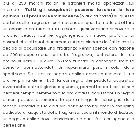
più di 250 marchi italiani e stranieri molto apprezzati sul
mercato.
Tutti gli acquirenti possono lasciare le loro
opinioni sui profumi Reminiscence
(o di altri brand) su questo
portale delle fragranze, contribuendo in questo modo ad offrire
un consiglio gratuito a tutti coloro i quali vogliano rinnovare la
propria beauty routine aggiungendo un nuovo profumo ai
cosmetici usati quotidianamente. A prescindere dal fatto che tu
decida di acquistare una fragranza Reminiscence con flacone
da 200ml oppure qualsiasi altra fragranza, se il valore del tuo
ordine supera i 60 euro, Exxtros ti offre la consegna tramite
corriere, permettendoti di risparmiare pure i soldi della
spedizione. Se il nostro negozio online dovesse ricevere il tuo
ordine prima delle 14.30, la consegna dei prodotti acquistati
avverrebbe entro il giorno seguente, permettendoti così di non
perdere tempo nemmeno qualora dovessi acquistare un regalo
e non potessi attendere troppo a lungo la consegna dello
stesso. Cambia le tue abitudini per quanto riguarda lo shopping
dedicato all’acquisto delle fragranze: scopri il mondo di Exxtros,
un negozio online dove convenienza e qualità si coniugano alla
perfezione.