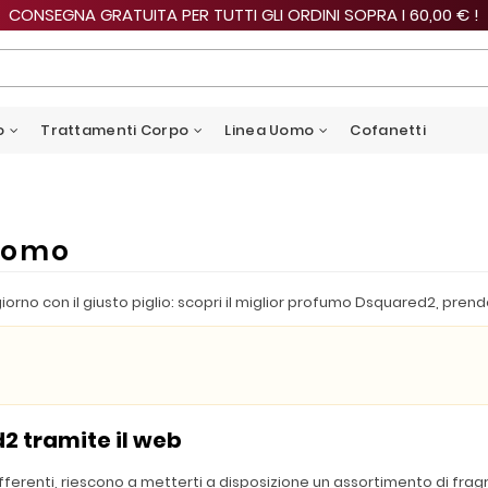
CONSEGNA GRATUITA PER TUTTI GLI ORDINI SOPRA I 60,00 € !
o
Trattamenti Corpo
Linea Uomo
Cofanetti
uomo
giorno con il giusto piglio: scopri il miglior profumo Dsquared2, pre
2 tramite il web
differenti, riescono a metterti a disposizione un assortimento di frag