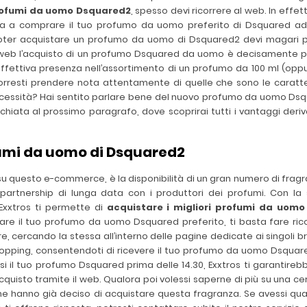
rofumi da uomo Dsquared2
, spesso devi ricorrere al web. In effett
ca a comprare il tuo profumo da uomo preferito di Dsquared ad 
oter acquistare un profumo da uomo di Dsquared2 devi magari pre
ul web l’acquisto di un profumo Dsquared da uomo è decisamente più s
l’effettiva presenza nell’assortimento di un profumo da 100 ml (op
rresti prendere nota attentamente di quelle che sono le caratter
cessità? Hai sentito parlare bene del nuovo profumo da uomo Dsqu
cchiata al prossimo paragrafo, dove scoprirai tutti i vantaggi der
ofumi da uomo di Dsquared2
su questo e-commerce, è la disponibilità di un gran numero di fragra
partnership di lunga data con i produttori dei profumi. Con la 
Exxtros ti permette di
acquistare i migliori profumi da uomo
are il tuo profumo da uomo Dsquared preferito, ti basta fare rico
, cercando la stessa all’interno delle pagine dedicate ai singoli br
hopping, consentendoti di ricevere il tuo profumo da uomo Dsquar
 il tuo profumo Dsquared prima delle 14.30, Exxtros ti garantirebb
quisto tramite il web. Qualora poi volessi saperne di più su una ce
e hanno già deciso di acquistare questa fragranza. Se avessi qual