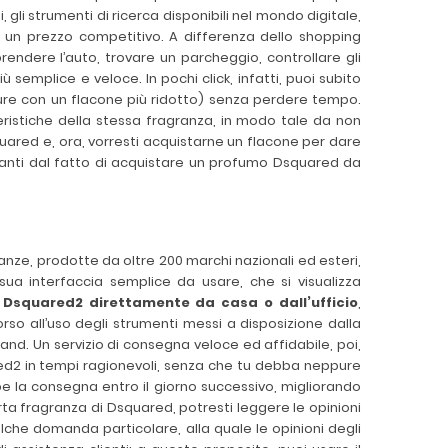
i, gli strumenti di ricerca disponibili nel mondo digitale,
un prezzo competitivo. A differenza dello shopping
ndere l’auto, trovare un parcheggio, controllare gli
emplice e veloce. In pochi click, infatti, puoi subito
pure con un flacone più ridotto) senza perdere tempo.
istiche della stessa fragranza, in modo tale da non
ared e, ora, vorresti acquistarne un flacone per dare
ivanti dal fatto di acquistare un profumo Dsquared da
nze, prodotte da oltre 200 marchi nazionali ed esteri,
sua interfaccia semplice da usare, che si visualizza
 Dsquared2 direttamente da casa o dall’ufficio
,
rso all’uso degli strumenti messi a disposizione dalla
and. Un servizio di consegna veloce ed affidabile, poi,
ed2 in tempi ragionevoli, senza che tu debba neppure
e la consegna entro il giorno successivo, migliorando
rta fragranza di Dsquared, potresti leggere le opinioni
che domanda particolare, alla quale le opinioni degli