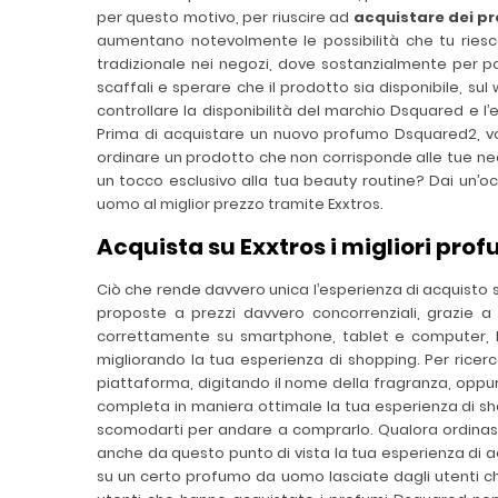
per questo motivo, per riuscire ad
acquistare dei p
aumentano notevolmente le possibilità che tu ries
tradizionale nei negozi, dove sostanzialmente per p
scaffali e sperare che il prodotto sia disponibile, s
controllare la disponibilità del marchio Dsquared e 
Prima di acquistare un nuovo profumo Dsquared2, vo
ordinare un prodotto che non corrisponde alle tue ne
un tocco esclusivo alla tua beauty routine? Dai un’o
uomo al miglior prezzo tramite Exxtros.
Acquista su Exxtros i migliori pr
Ciò che rende davvero unica l’esperienza di acquisto 
proposte a prezzi davvero concorrenziali, grazie a 
correttamente su smartphone, tablet e computer, 
migliorando la tua esperienza di shopping. Per ricerc
piattaforma, digitando il nome della fragranza, oppure
completa in maniera ottimale la tua esperienza di s
scomodarti per andare a comprarlo. Qualora ordinassi
anche da questo punto di vista la tua esperienza di ac
su un certo profumo da uomo lasciate dagli utenti ch