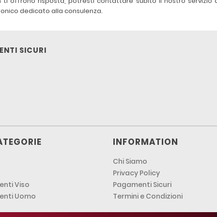
 offrono risposta, potresti contattare subito il nostro servizio di
fonico dedicato alla consulenza.
NTI SICURI
ATEGORIE
INFORMATION
Chi Siamo
Privacy Policy
nti Viso
Pagamenti Sicuri
enti Uomo
Termini e Condizioni