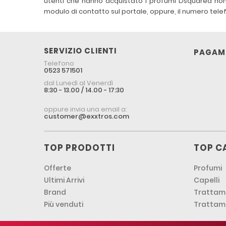
utenti che hanno acquistato i profumi Dsquared non ti
modulo di contatto sul portale, oppure, il numero tele
SERVIZIO CLIENTI
PAGAME
Telefono
0523 571501
dal Lunedì al Venerdì
8:30 - 13.00 / 14.00 - 17:30
oppure invia una email a:
customer@exxtros.com
TOP PRODOTTI
TOP C
Offerte
Profumi
Ultimi Arrivi
Capelli
Brand
Trattame
Più venduti
Trattam