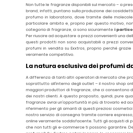
Non tutte le fragranze disponibili sul mercato – a pres
brand, infatti, puntano sulla produzione dei cosiddetti
profumo in laboratorio, dove tramite delle molecole 
particolare ambito e, proprio per questo motivo, no
categoria di fragranze, ci sono sicuramente
i partic
Per riuscire ad acquistare a prezzi convenienti una dell
questi prodotti non sono acquistabili a prezzi conven
profumi in vendita su Exxtros, proprio perché grazi
veramente competitivo.
La natura esclusiva dei profumi d
A differenza di tanti altri operatori di mercato che 
soprattutto all’interno degli outlet – il nostro shop o
maggiori produttori di fragranze, che ci consentono di
dei nostri clienti. A questo proposito, quindi, pure q
fragranze avrai un’opportunità in più di trovarlo ed acq
riferimento per gli amanti di questi preziosi cosmetici p
nostro servizio di consegna tramite corriere espresso,
online veramente soddisfacente. Tutti gli acquisti di 
che non tutti gli e-commerce ti possono garantire. Desi