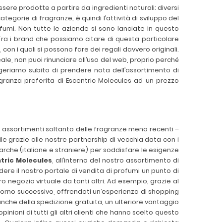
sere prodotte a partire da ingredienti naturali: diversi
egorie di fragranze, è quindi l’attività di sviluppo del
fumi. Non tutte le aziende si sono lanciate in questo
ra i brand che possiamo citare di questa particolare
, con i quali si possono fare dei regali davvero originali.
eale, non puoi rinunciare all’uso del web, proprio perché
uggeriamo subito di prendere nota dell’assortimento di
granza preferita di Escentric Molecules ad un prezzo
o assortimenti soltanto delle fragranze meno recenti –
ile grazie alle nostre partnership di vecchia data con i
arche (italiane e straniere) per soddisfare le esigenze
ntric Molecules
, all’interno del nostro assortimento di
ndere il nostro portale di vendita di profumi un punto di
tro negozio virtuale da tanti altri. Ad esempio, grazie al
giorno successivo, offrendoti un’esperienza di shopping
anche della spedizione gratuita, un ulteriore vantaggio
nioni di tutti gli altri clienti che hanno scelto questo