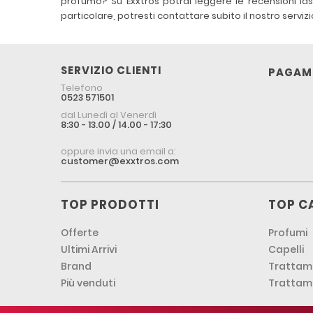
profumo? Su Exxtros potrai leggere le recensioni la
particolare, potresti contattare subito il nostro servi
SERVIZIO CLIENTI
PAGAME
Telefono
0523 571501
dal Lunedì al Venerdì
8:30 - 13.00 / 14.00 - 17:30
oppure invia una email a:
customer@exxtros.com
TOP PRODOTTI
TOP C
Offerte
Profumi
Ultimi Arrivi
Capelli
Brand
Trattame
Più venduti
Trattam