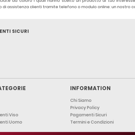
sciate da coloro i quali hanno scelto un prodotto di tuo interess
zio di assistenza clienti tramite telefono o modulo online: un nostro
NTI SICURI
ATEGORIE
INFORMATION
Chi Siamo
Privacy Policy
nti Viso
Pagamenti Sicuri
enti Uomo
Termini e Condizioni