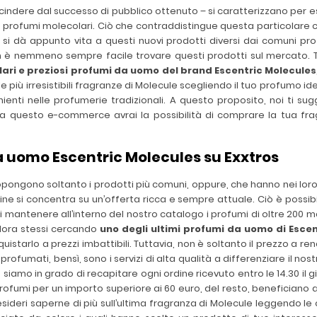
cindere dal successo di pubblico ottenuto – si caratterizzano per es
 profumi molecolari. Ciò che contraddistingue questa particolare cat
si dà appunto vita a questi nuovi prodotti diversi dai comuni pro
n è nemmeno sempre facile trovare questi prodotti sul mercato. T
olari e preziosi profumi da uomo del brand Escentric Molecules
e più irresistibili fragranze di Molecule scegliendo il tuo profumo id
ienti nelle profumerie tradizionali. A questo proposito, noi ti s
e a questo e-commerce avrai la possibilità di comprare la tua fra
a uomo Escentric Molecules su Exxtros
propongono soltanto i prodotti più comuni, oppure, che hanno nei lor
nline si concentra su un’offerta ricca e sempre attuale. Ciò è possib
 mantenere all’interno del nostro catalogo i profumi di oltre 200 m
ualora stessi cercando
uno degli ultimi profumi da uomo di Esce
uistarlo a prezzi imbattibili. Tuttavia, non è soltanto il prezzo a re
rofumati, bensì, sono i servizi di alta qualità a differenziare il nos
 siamo in grado di recapitare ogni ordine ricevuto entro le 14.30 il 
profumi per un importo superiore ai 60 euro, del resto, beneficiano 
deri saperne di più sull’ultima fragranza di Molecule leggendo le opi