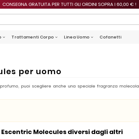
CONSEGNA GRATUITA PER TUTTI GLI ORDINI SOPRA I 60,00 € !
o
Trattamenti Corpo
Linea Uomo
Cofanetti
ules per uomo
i profumo, puoi scegliere anche una speciale fragranza molecola
scentric Molecules diversi dagli altri