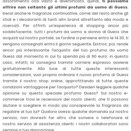
assortimento così vasto e diversificato, quindi,
ti possiamo
offrire non soltanto gli ultimi profumi da uomo di Guess
,
bensì anche le fragranze continuative, come del resto anche gli
stick e i deodoranti di tanti altri brand altrettanto alla moda e
ricercati. Per offrirti un’esperienza di shopping ancor più
soddisfacente, tutti i profumi da uomo e donna di Guess che
acquisti sul nostro portale, se l’ordine ci perviene entro le 14.30, ti
vengono consegnati entro il giorno seguente. Exxtros, poi, rende
ancor più interessante l’acquisto del tuo profumo da uomo
Guess dal momento in cui tu spenda più di 60 euro: in questo
caso, infatti, la consegna tramite corriere espresso avviene
gratuitamente. Alla luce di tutte queste interessanti
considerazioni, vuoi proprio ordinare il nuovo profumo di Guess
tramite il nostro shop online, approfittando di tutte queste
condizioni vantaggiose per l’acquisto? Desideri leggere qualche
opinione su questo speciale profumo Guess? Sul nostro e-
commerce trovi le recensioni dei nostri clienti, che ti possono
aiutare a scegliere in modo più consapevole la fragranza da
regalare al tuo lui? Qualora avessi qualche domanda sul nostro
servizio, non dovresti far altro che scrivere o telefonare al
nostro servizio di assistenza clienti: i nostri collaboratori sono
sempre a tua disposizione.