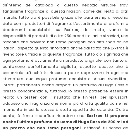
all’interno del catalogo di questo negozio virtuale trovi
tantissime fragranze di questa maison, come del resto di altri
marchi: tutto ciò è possibile grazie alle partnership di vecchia
data con i produttori di fragranze. L’assortimento di profumi e
deodoranti acquistabili su Exxtros, del resto, vanta la
disponibilità di prodotti di oltre 250 brand italiani e stranieri, una
raccolta che davvero non teme paragoni con altri shop online
italiani, aspetto questo rinforzato anche dal fatto che Exxtros è
rivenditore ufficiale di queste fragranze. Tutto ciò significa che
ogni profumo è ovviamente un prodotto originale, con tanto di
confezione perfettamente sigillata, aspetto questo che è
essenziale affinché tu riesca a poter apprezzare in ogni sua
sfumatura qualunque profumo acquistato. Alcuni rivenditori,
infatti, potrebbero anche proporti un profumo di Hugo Boss a
prezzo concorrenziale, tuttavia, lo stesso potrebbe essere in
realtà un tester, con il risultato che finiresti per spruzzarti
addosso una fragranza che non è più di alta qualità come nel
momento in cui la stessa è stata spedita dall’azienda. D’altro
canto, è forse superfluo ricordare che
Exxtros ti propone
anche l’ultimo profumo da uomo di Hugo Boss da 200 ml ad
un prezzo che non teme paragoni
, affinché tu riesca ad