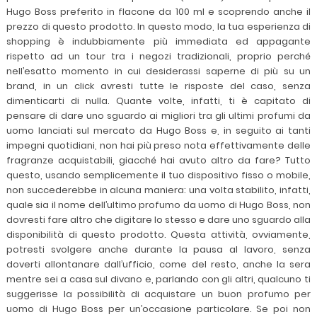
Hugo Boss preferito in flacone da 100 ml e scoprendo anche il
prezzo di questo prodotto. In questo modo, la tua esperienza di
shopping è indubbiamente più immediata ed appagante
rispetto ad un tour tra i negozi tradizionali, proprio perché
nell’esatto momento in cui desiderassi saperne di più su un
brand, in un click avresti tutte le risposte del caso, senza
dimenticarti di nulla. Quante volte, infatti, ti è capitato di
pensare di dare uno sguardo ai migliori tra gli ultimi profumi da
uomo lanciati sul mercato da Hugo Boss e, in seguito ai tanti
impegni quotidiani, non hai più preso nota effettivamente delle
fragranze acquistabili, giacché hai avuto altro da fare? Tutto
questo, usando semplicemente il tuo dispositivo fisso o mobile,
non succederebbe in alcuna maniera: una volta stabilito, infatti,
quale sia il nome dell’ultimo profumo da uomo di Hugo Boss, non
dovresti fare altro che digitare lo stesso e dare uno sguardo alla
disponibilità di questo prodotto. Questa attività, ovviamente,
potresti svolgere anche durante la pausa al lavoro, senza
doverti allontanare dall’ufficio, come del resto, anche la sera
mentre sei a casa sul divano e, parlando con gli altri, qualcuno ti
suggerisse la possibilità di acquistare un buon profumo per
uomo di Hugo Boss per un’occasione particolare. Se poi non