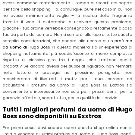
avessi nemmeno materialmente il tempo di recarti nei negozi
per fare dello shopping – o, comunque, pure nel caso in cui non
ne avessi minimamente voglia – la ricerca delle fragranze
tramite il web ti aiuterebbe a risolvere questo problema,
giacché il tuo ordine verrebbe consegnato direttamente a casa
tua da parte del corriere. Non ti sembra, alla luce di tutte queste
semplici considerazioni, che andare alla ricerca di un
profumo
da uomo di Hugo Boss
in questa maniera sia un’esperienza di
shopping nettamente più soddisfacente e meno complessa
rispetto al classico giro tra i negozi che trattano questi
prodotti? Se ancora avessi dei dubbi al riguardo, non fermarti
nella lettura e prosegui nel prossimo paragrafo: non
mancheremo di illustrarti i motivi per i quali cercare ed
acquistare i profumi da uomo di Hugo Boss su Exxtros sia
conveniente e interessante non solo per i prezzi, bensì, per le
garanzie offerte e, soprattutto, per la qualità del servizio.
Tutti i migliori profumi da uomo di Hugo
Boss sono disponibili su Exxtros
Per prima cosa, devi sapere come questo shop online non si
limiti a vendere gli ultimi profumi da uomo di Hugo Boss, bensì,