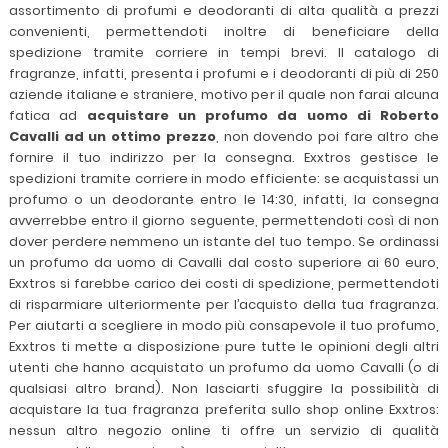
assortimento di profumi e deodoranti di alta qualità a prezzi
convenienti, permettendoti inoltre di beneficiare della
spedizione tramite corriere in tempi brevi. Il catalogo di
fragranze, infatti, presenta i profumi e i deodoranti di più di 250
aziende italiane e straniere, motivo per il quale non farai alcuna
fatica ad
acquistare un profumo da uomo di Roberto
Cavalli ad un ottimo prezzo
, non dovendo poi fare altro che
fornire il tuo indirizzo per la consegna. Exxtros gestisce le
spedizioni tramite corriere in modo efficiente: se acquistassi un
profumo o un deodorante entro le 14:30, infatti, la consegna
avverrebbe entro il giorno seguente, permettendoti così di non
dover perdere nemmeno un istante del tuo tempo. Se ordinassi
un profumo da uomo di Cavalli dal costo superiore ai 60 euro,
Exxtros si farebbe carico dei costi di spedizione, permettendoti
di risparmiare ulteriormente per l’acquisto della tua fragranza.
Per aiutarti a scegliere in modo più consapevole il tuo profumo,
Exxtros ti mette a disposizione pure tutte le opinioni degli altri
utenti che hanno acquistato un profumo da uomo Cavalli (o di
qualsiasi altro brand). Non lasciarti sfuggire la possibilità di
acquistare la tua fragranza preferita sullo shop online Exxtros:
nessun altro negozio online ti offre un servizio di qualità