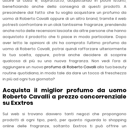
uscire di casa e, soprattutto, acquistando in pochi istanti,
beneficiando anche della consegna di questi prodotti. A
prescindere dal fatto che tu voglia acquistare un profumo da
uomo di Roberto Cavalli oppure di un altro brand, tramite il web
potresti confrontare in un click tantissime fragranze, prendendo
anche nota delle recensioni lasciate da altre persone che hanno
acquistato il prodotto che ti piace in modo particolare. Dopo
aver letto le opinioni di chi ha comprato l’ultimo profumo da
uomo di Roberto Cavalli, potrai quindi rafforzare ulteriormente
la tua scelta, oppure, potrai anche decidere di scoprire
qualcosa di più su una nuova fragranza. Non vedi l’ora di
aggiungere un nuovo
profumo di Roberto Cavalli
alla tua beauty
routine quotidiana, in modo tale da dare un tocco di freschezza
in più ad ogni tua giornata?
Acquista il miglior profumo da uomo
Roberto Cavalli a prezzo concorrenziale
su Exxtros
Sul web si trovano davvero tanti negozi che propongono
prodotti di ogni tipo, però, per quanto riguarda lo shopping
online delle fragranze, soltanto Exxtros ti può offrire un