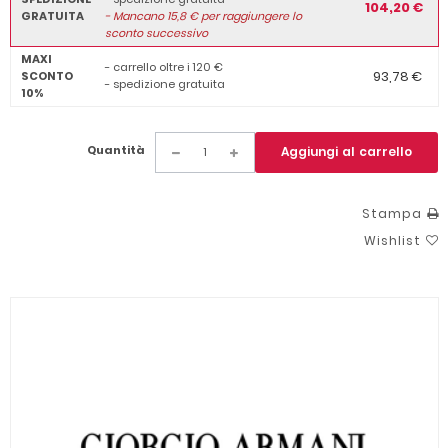
104,20 €
GRATUITA
-
Mancano
15,8
€ per raggiungere lo
sconto successivo
MAXI
- carrello oltre i 120 €
93,78 €
SCONTO
- spedizione gratuita
10%
Quantità
Aggiungi al carrello
Stampa
Wishlist