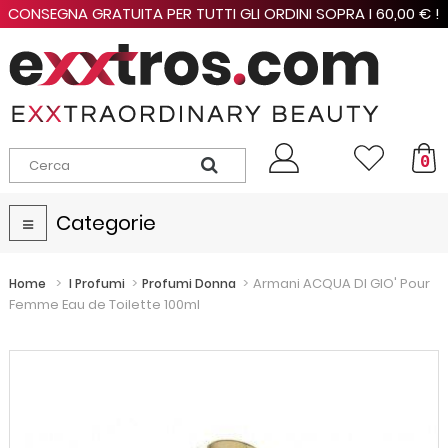
CONSEGNA GRATUITA PER TUTTI GLI ORDINI SOPRA I 60,00 € !
0
Categorie
Navigazione
Toggle
>
>
>
Armani ACQUA DI GIO' Pour
Home
I Profumi
Profumi Donna
Femme Eau de Toilette 100ml