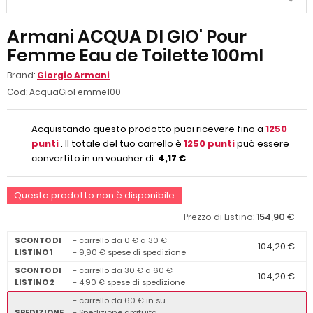
Armani ACQUA DI GIO' Pour
Femme Eau de Toilette 100ml
Brand:
Giorgio Armani
Cod:
AcquaGioFemme100
Acquistando questo prodotto puoi ricevere fino a
1250
punti
. Il totale del tuo carrello è
1250
punti
può essere
convertito in un voucher di:
4,17 €
.
Questo prodotto non è disponibile
154,90 €
Prezzo di Listino:
SCONTO DI
- carrello da 0 € a 30 €
104,20 €
LISTINO 1
- 9,90 € spese di spedizione
SCONTO DI
- carrello da 30 € a 60 €
104,20 €
LISTINO 2
- 4,90 € spese di spedizione
- carrello da 60 € in su
SPEDIZIONE
- Spedizione gratuita