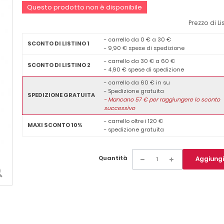
Questo prodotto non è disponibile
Prezzo di Li
- carrello da 0 € a 30 €
SCONTO DI LISTINO 1
- 9,90 € spese di spedizione
- carrello da 30 € a 60 €
SCONTO DI LISTINO 2
- 4,90 € spese di spedizione
- carrello da 60 € in su
- Spedizione gratuita
SPEDIZIONE GRATUITA
-
Mancano
57
€ per raggiungere lo sconto
successivo
- carrello oltre i 120 €
MAXI SCONTO 10%
- spedizione gratuita
Quantità
Aggiungi