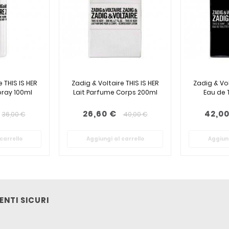
 THIS IS HER
Zadig & Voltaire THIS IS HER
Zadig & Vol
ray 100ml
Lait Parfume Corps 200ml
Eau de 
26,60 €
42,00
36,00 €
40,00 €
carrello
Aggiungi al carrello
Aggiung
NTI SICURI