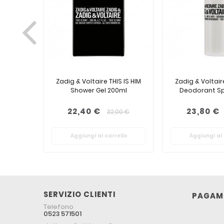
Zadig & Voltaire THIS IS HIM
Zadig & Voltaire
Shower Gel 200ml
Deodorant Sp
22,40 €
23,80 €
32,00 €
Aggiungi al carrello
Aggiungi al 
SERVIZIO CLIENTI
PAGAME
Telefono
0523 571501