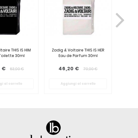
taire THIS IS HIM
Zadig & Voltaire THIS IS HER
Zadig 
Toilette 30ml
Eau de Parfum 30ml
Eau
 €
46,20 €
50
63,00 €
70,00 €
i al carrello
Aggiungi al carrello
Ag