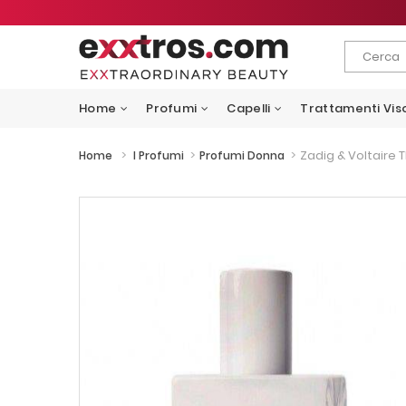
Home
Profumi
Capelli
Trattamenti Vis
>
>
>
Zadig & Voltaire 
Home
I Profumi
Profumi Donna