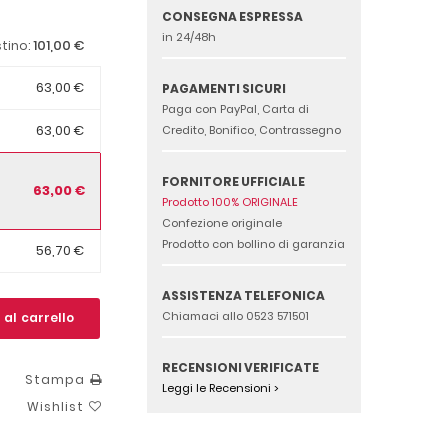
CONSEGNA ESPRESSA
in 24/48h
101,00 €
stino:
63,00 €
PAGAMENTI SICURI
Paga con PayPal, Carta di
63,00 €
Credito, Bonifico, Contrassegno
FORNITORE UFFICIALE
63,00 €
Prodotto 100% ORIGINALE
Confezione originale
Prodotto con bollino di garanzia
56,70 €
ASSISTENZA TELEFONICA
Chiamaci allo 0523 571501
 al carrello
RECENSIONI VERIFICATE
Stampa
Leggi le Recensioni >
Wishlist