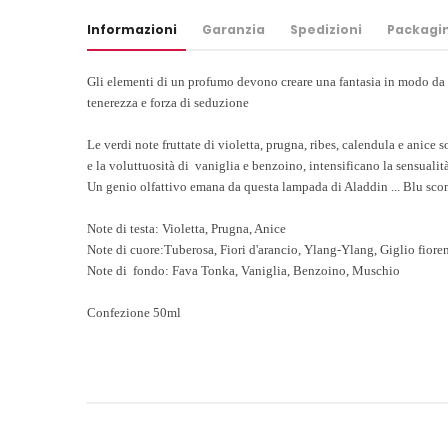
Informazioni
Garanzia
Spedizioni
Packagi
Gli elementi di un profumo devono creare una fantasia in modo da
tenerezza e forza di seduzione
Le verdi note fruttate di violetta, prugna, ribes, calendula e anice s
e la voluttuosità di vaniglia e benzoino, intensificano la sensualità
Un genio olfattivo emana da questa lampada di Aladdin ... Blu scontra
Note di testa: Violetta, Prugna, Anice
Note di cuore:Tuberosa, Fiori d'arancio, Ylang-Ylang, Giglio fiore
Note di fondo: Fava Tonka, Vaniglia, Benzoino, Muschio
Confezione 50ml