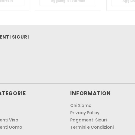
carrello
Aggiungi al carrello
Aggiung
NTI SICURI
ATEGORIE
INFORMATION
Chi Siamo
Privacy Policy
nti Viso
Pagamenti Sicuri
enti Uomo
Termini e Condizioni