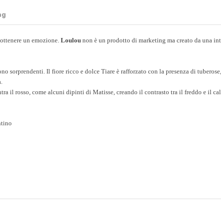
ng
 ottenere un emozione.
Loulou
non è un prodotto di marketing ma creato da una intu
ono sorprendenti. Il fiore ricco e dolce Tiare è rafforzato con la presenza di tuberose, 
.
 il rosso, come alcuni dipinti di Matisse, creando il contrasto tra il freddo e il cal
ntino