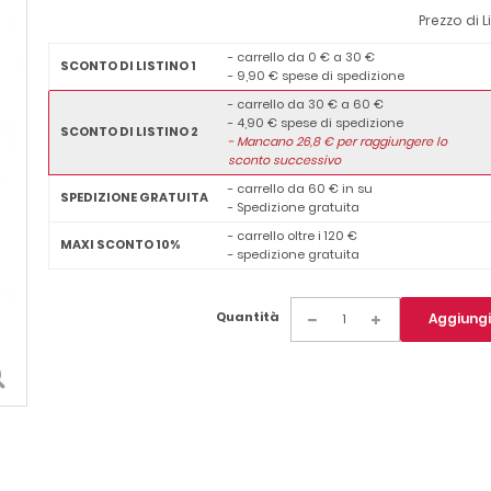
Prezzo di L
- carrello da 0 € a 30 €
SCONTO DI LISTINO 1
- 9,90 € spese di spedizione
- carrello da 30 € a 60 €
- 4,90 € spese di spedizione
SCONTO DI LISTINO 2
-
Mancano
26,8
€ per raggiungere lo
sconto successivo
- carrello da 60 € in su
SPEDIZIONE GRATUITA
- Spedizione gratuita
- carrello oltre i 120 €
MAXI SCONTO 10%
- spedizione gratuita
Quantità
Aggiungi