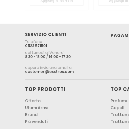
Aggiungi al carrello
Aggiungi al 
SERVIZIO CLIENTI
PAGAME
Telefono
0523 571501
dal Lunedì al Venerdì
8:30 - 13.00 / 14.00 - 17:30
oppure invia una email a:
customer@exxtros.com
TOP PRODOTTI
TOP C
Offerte
Profumi
Ultimi Arrivi
Capelli
Brand
Trattame
Più venduti
Trattam