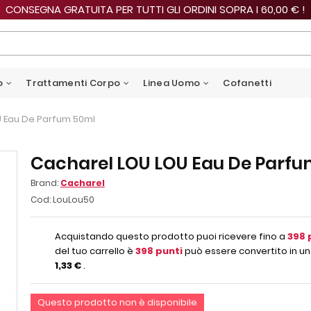
CONSEGNA GRATUITA PER TUTTI GLI ORDINI SOPRA I 60,00 € !
o
Trattamenti Corpo
Linea Uomo
Cofanetti
 Eau De Parfum 50ml
Cacharel LOU LOU Eau De Parf
Brand:
Cacharel
Cod:
LouLou50
Acquistando questo prodotto puoi ricevere fino a
398
del tuo carrello è
398
punti
può essere convertito in un
1,33 €
.
Questo prodotto non è disponibile