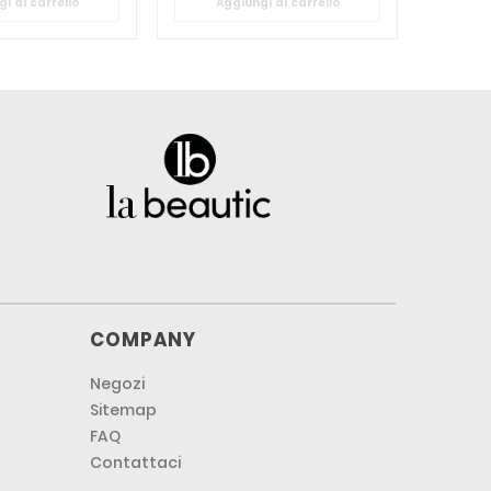
i al carrello
Aggiungi al carrello
Ag
COMPANY
Negozi
Sitemap
FAQ
Contattaci