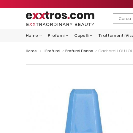
Home
Profumi
Capelli
Trattamenti Vis
>
>
>
Cacharel LOU LOU
Home
I Profumi
Profumi Donna