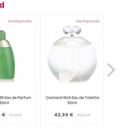
nd
Non Disponibile
Non Disponibile
EN Eau de Parfum
Cacharel NOA Eau de Toilette
Cachare
50ml
50ml
0 €
42,30 €
42
51,00 €
65,00 €