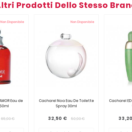
ltri Prodotti Dello Stesso Bra
Non Disponibile
Non Disponibile
AMOR Eau de
Cacharel Noa Eau De Toilette
Cacharel ED
 50ml
Spray 30ml
32,50 €
33,2
65,00 €
50,00 €