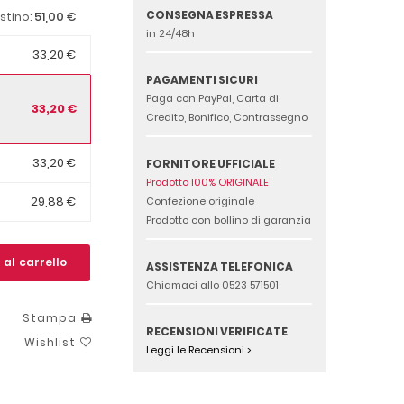
CONSEGNA ESPRESSA
51,00 €
istino:
in 24/48h
33,20 €
PAGAMENTI SICURI
Paga con PayPal, Carta di
33,20 €
Credito, Bonifico, Contrassegno
33,20 €
FORNITORE UFFICIALE
Prodotto 100% ORIGINALE
29,88 €
Confezione originale
Prodotto con bollino di garanzia
 al carrello
ASSISTENZA TELEFONICA
Chiamaci allo 0523 571501
Stampa
RECENSIONI VERIFICATE
Wishlist
Leggi le Recensioni >