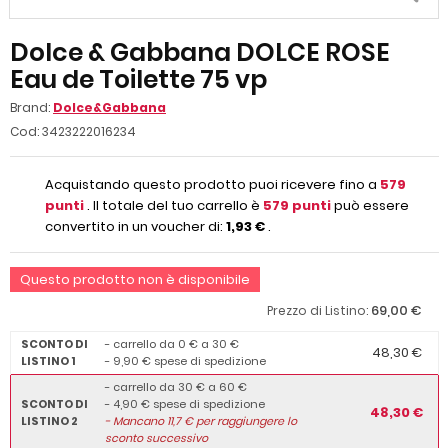
Dolce & Gabbana DOLCE ROSE
Eau de Toilette 75 vp
Brand:
Dolce&Gabbana
Cod:
3423222016234
Acquistando questo prodotto puoi ricevere fino a
579
punti
. Il totale del tuo carrello è
579
punti
può essere
convertito in un voucher di:
1,93 €
.
Questo prodotto non è disponibile
69,00 €
Prezzo di Listino:
SCONTO DI
- carrello da 0 € a 30 €
48,30 €
LISTINO 1
- 9,90 € spese di spedizione
- carrello da 30 € a 60 €
SCONTO DI
- 4,90 € spese di spedizione
48,30 €
LISTINO 2
-
Mancano
11,7
€ per raggiungere lo
sconto successivo