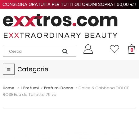
CONSEGNA GRATUITA PER TUTTI GLI ORDINI SOPRA I 60,00 € !
0
Categorie
Navigazione
Toggle
>
>
>
Dolce & Gabbana DOLCE
Home
I Profumi
Profumi Donna
ROSE Eau de Toilette 75 vp