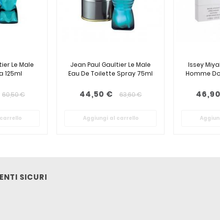
ier Le Male
Jean Paul Gaultier Le Male
Issey Miya
 125ml
Eau De Toilette Spray 75ml
Homme Do
44,50 €
46,90
60,50 €
63,60 €
carrello
Aggiungi al carrello
Aggiung
NTI SICURI