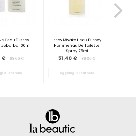
ke L'eau D'issey
Issey Miyake L'eau D'issey
Jean Pa
pobarba 100ml
Homme Eau De Toilette
Eau De
Spray 75ml
 €
51,40 €
53
68,00 €
89,00 €
i al carrello
Aggiungi al carrello
Ag