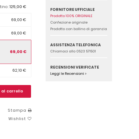
125,00 €
stino:
FORNITORE UFFICIALE
Prodotto 100% ORIGINALE
69,00 €
Confezione originale
Prodotto con bollino di garanzia
69,00 €
ASSISTENZA TELEFONICA
69,00 €
Chiamaci allo 0523 571501
RECENSIONI VERIFICATE
62,10 €
Leggi le Recensioni >
 al carrello
Stampa
Wishlist