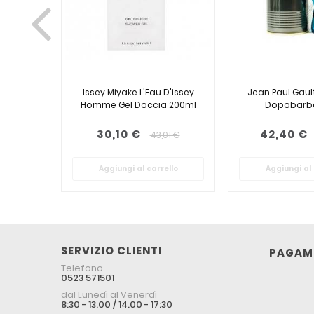
Issey Miyake L'Eau D'issey
Jean Paul Gault
Homme Gel Doccia 200ml
Dopobarba
30,10 €
42,40 €
43,01 €
Aggiungi al carrello
Aggiungi al 
SERVIZIO CLIENTI
PAGAME
Telefono
0523 571501
dal Lunedì al Venerdì
8:30 - 13.00 / 14.00 - 17:30