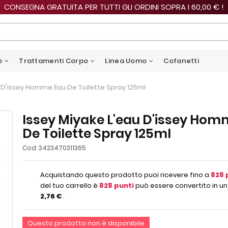
CONSEGNA GRATUITA PER TUTTI GLI ORDINI SOPRA I 60,00 € !
o
Trattamenti Corpo
Linea Uomo
Cofanetti
u D'issey Homme Eau De Toilette Spray 125ml
Issey Miyake L'eau D'issey Hom
De Toilette Spray 125ml
Cod:
3423470311365
Acquistando questo prodotto puoi ricevere fino a
828
del tuo carrello è
828
punti
può essere convertito in un
2,76 €
.
Questo prodotto non è disponibile