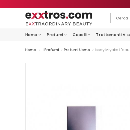
Home
Profumi
Capelli
Trattamenti Vis
>
>
>
Issey Miyake L'ea
Home
I Profumi
Profumi Uomo