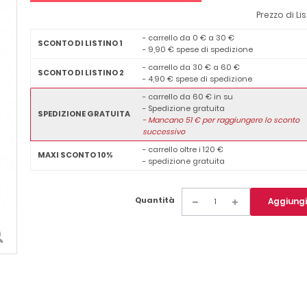
Prezzo di Li
- carrello da 0 € a 30 €
SCONTO DI LISTINO 1
- 9,90 € spese di spedizione
- carrello da 30 € a 60 €
SCONTO DI LISTINO 2
- 4,90 € spese di spedizione
- carrello da 60 € in su
- Spedizione gratuita
SPEDIZIONE GRATUITA
-
Mancano
51
€ per raggiungere lo sconto
successivo
- carrello oltre i 120 €
MAXI SCONTO 10%
- spedizione gratuita
Quantità
Aggiungi