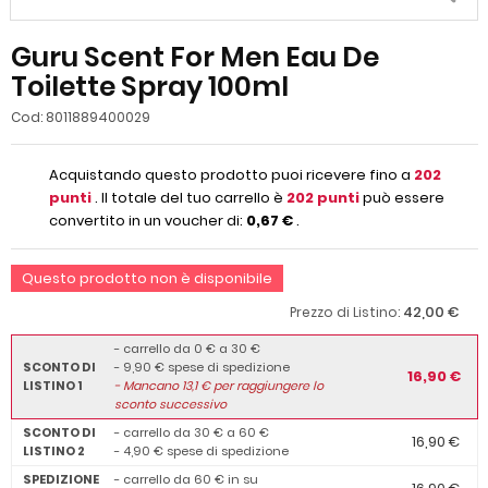
Guru Scent For Men Eau De
Toilette Spray 100ml
Cod:
8011889400029
Acquistando questo prodotto puoi ricevere fino a
202
punti
. Il totale del tuo carrello è
202
punti
può essere
convertito in un voucher di:
0,67 €
.
Questo prodotto non è disponibile
42,00 €
Prezzo di Listino:
- carrello da 0 € a 30 €
SCONTO DI
- 9,90 € spese di spedizione
16,90 €
LISTINO 1
-
Mancano
13,1
€ per raggiungere lo
sconto successivo
SCONTO DI
- carrello da 30 € a 60 €
16,90 €
LISTINO 2
- 4,90 € spese di spedizione
SPEDIZIONE
- carrello da 60 € in su