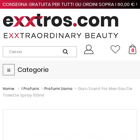
CONSEGNA GRATUITA PER TUTTI GLI ORDINI SOPRA I 60,00 € !
0
Categorie
Navigazione
Toggle
>
>
>
Guru Scent For Men Eau De
Home
I Profumi
Profumi Uomo
Toilette Spray 100ml