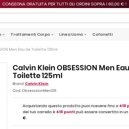
CONSEGNA GRATUITA PER TUTTI GLI ORDINI SOPRA I 60,00 € !
o
Trattamenti Corpo
Linea Uomo
Cofanetti
SION Men Eau de Toilette 125ml
Calvin Klein OBSESSION Men Eau
Toilette 125ml
Brand:
Calvin Klein
Cod:
ObsesssionMen125
Acquistando questo prodotto puoi ricevere fino a
418
p
del tuo carrello è
418
punti
può essere convertito in un
€
.