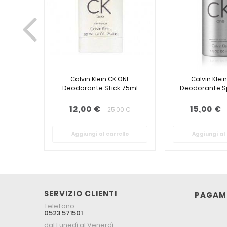
Calvin Klein CK ONE
Calvin Klei
Deodorante Stick 75ml
Deodorante S
12,00 €
15,00 €
25,00 €
Aggiungi al carrello
Aggiungi al 
SERVIZIO CLIENTI
PAGAME
Telefono
0523 571501
dal Lunedì al Venerdì