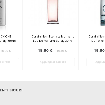
n CK ONE
Calvin Klein Eternity Moment
Calvin Klei
pray 150ml
Eau De Parfum Spray 30ml
De Toile
18,50 €
19,50
25,00 €
40,30 €
carrello
Aggiungi al carrello
Aggiung
NTI SICURI