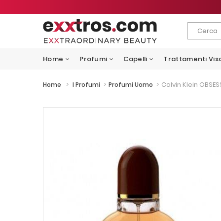
Home
Profumi
Capelli
Trattamenti Vis
>
>
>
Calvin Klein OBSES
Home
I Profumi
Profumi Uomo