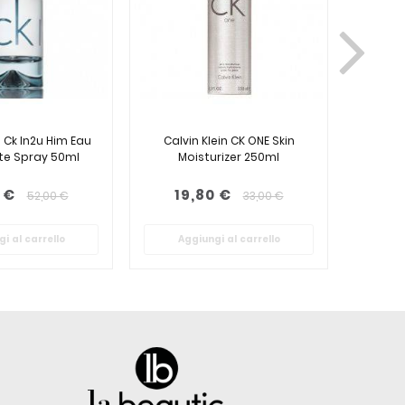
n Ck In2u Him Eau
Calvin Klein CK ONE Skin
Calvin
tte Spray 50ml
Moisturizer 250ml
d
 €
19,80 €
24
52,00 €
33,00 €
i al carrello
Aggiungi al carrello
Ag