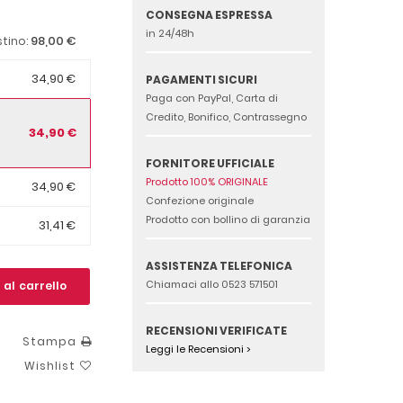
CONSEGNA ESPRESSA
in 24/48h
98,00 €
stino:
34,90 €
PAGAMENTI SICURI
Paga con PayPal, Carta di
Credito, Bonifico, Contrassegno
34,90 €
FORNITORE UFFICIALE
Prodotto 100% ORIGINALE
34,90 €
Confezione originale
Prodotto con bollino di garanzia
31,41 €
ASSISTENZA TELEFONICA
Chiamaci allo 0523 571501
 al carrello
RECENSIONI VERIFICATE
Stampa
Leggi le Recensioni >
Wishlist