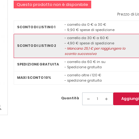
Questo prodotto non è disponibile
Prezzo di Li
- carrello da 0 € a 30 €
SCONTO DI LISTINO 1
- 9,90 € spese di spedizione
- carrello da 30 € a 60 €
- 4,90 € spese di spedizione
SCONTO DI LISTINO 2
-
Mancano
25,1
€ per raggiungere lo
sconto successivo
- carrello da 60 € in su
SPEDIZIONE GRATUITA
- Spedizione gratuita
- carrello oltre i 120 €
MAXI SCONTO 10%
- spedizione gratuita
Quantità
Aggiungi