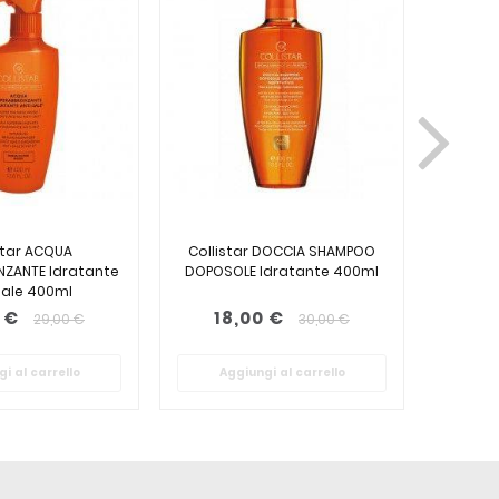
star ACQUA
Collistar DOCCIA SHAMPOO
Col
NZANTE Idratante
DOPOSOLE Idratante 400ml
ABBR
Sale 400ml
Global
 €
18,00 €
2
29,00 €
30,00 €
i al carrello
Aggiungi al carrello
Ag