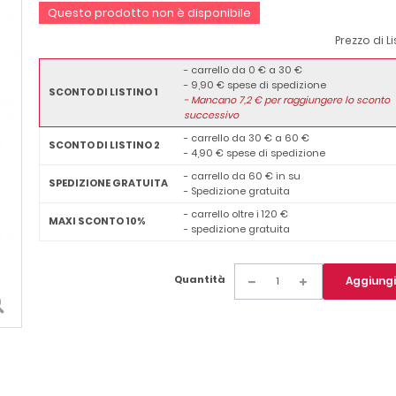
Questo prodotto non è disponibile
Prezzo di L
- carrello da 0 € a 30 €
- 9,90 € spese di spedizione
SCONTO DI LISTINO 1
-
Mancano
7,2
€ per raggiungere lo sconto
successivo
- carrello da 30 € a 60 €
SCONTO DI LISTINO 2
- 4,90 € spese di spedizione
- carrello da 60 € in su
SPEDIZIONE GRATUITA
- Spedizione gratuita
- carrello oltre i 120 €
MAXI SCONTO 10%
- spedizione gratuita
Quantità
Aggiungi