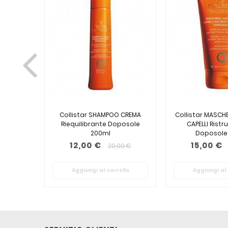
Collistar SHAMPOO CREMA
Collistar MASCH
Riequilibrante Doposole
CAPELLI Ristr
200ml
Doposole
12,00 €
15,00 €
20,00 €
Aggiungi al carrello
Aggiungi al 