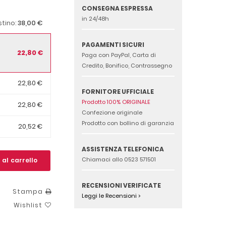
CONSEGNA ESPRESSA
in 24/48h
38,00 €
istino:
PAGAMENTI SICURI
22,80 €
Paga con PayPal, Carta di
Credito, Bonifico, Contrassegno
22,80 €
FORNITORE UFFICIALE
Prodotto 100% ORIGINALE
22,80 €
Confezione originale
Prodotto con bollino di garanzia
20,52 €
ASSISTENZA TELEFONICA
Chiamaci allo 0523 571501
 al carrello
RECENSIONI VERIFICATE
Stampa
Leggi le Recensioni >
Wishlist