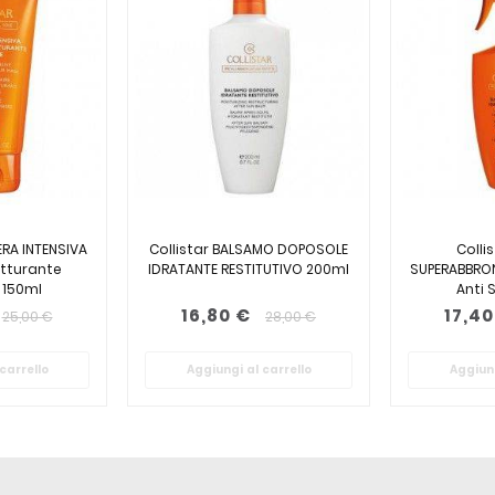
ERA INTENSIVA
Collistar BALSAMO DOPOSOLE
Colli
utturante
IDRATANTE RESTITUTIVO 200ml
SUPERABBRO
 150ml
Anti 
16,80 €
17,40
25,00 €
28,00 €
carrello
Aggiungi al carrello
Aggiung