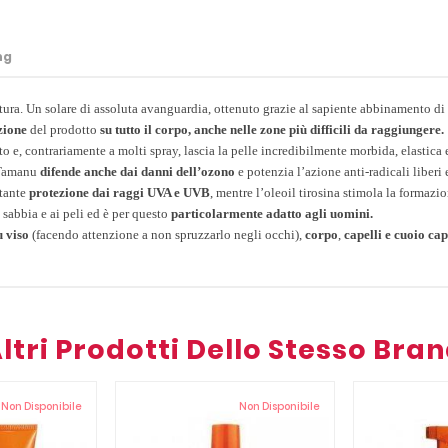
ng
zatura. Un solare di assoluta avanguardia, ottenuto grazie al sapiente abbinamento d
zione
del prodotto
su tutto il corpo, anche nelle zone più difficili da raggiungere.
o e, contrariamente a molti spray, lascia la pelle incredibilmente morbida, elastica e
i Tamanu
difende anche dai danni dell’ozono
e potenzia l’azione anti-radicali liberi
stante
protezione dai raggi UVA e UVB
, mentre l’oleoil tirosina stimola la formaz
 sabbia e ai peli ed è per questo
particolarmente adatto agli uomini.
u viso
(facendo attenzione a non spruzzarlo negli occhi),
corpo
,
capelli e cuoio cap
ltri Prodotti Dello Stesso Bra
Non Disponibile
Non Disponibile