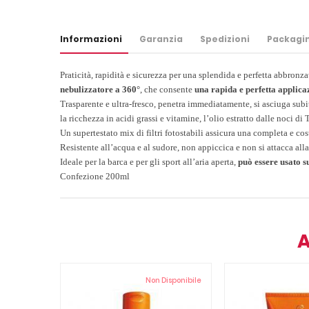
Informazioni
Garanzia
Spedizioni
Packagi
Praticità, rapidità e sicurezza per una splendida e perfetta abbron
nebulizzatore a 360°
, che consente
una rapida e perfetta applica
Trasparente e ultra-fresco, penetra immediatamente, si asciuga subit
la ricchezza in acidi grassi e vitamine, l’olio estratto dalle noci d
Un supertestato mix di filtri fotostabili assicura una completa e co
Resistente all’acqua e al sudore, non appiccica e non si attacca alla
Ideale per la barca e per gli sport all’aria aperta,
può essere usato s
Confezione 200ml
A
Non Disponibile