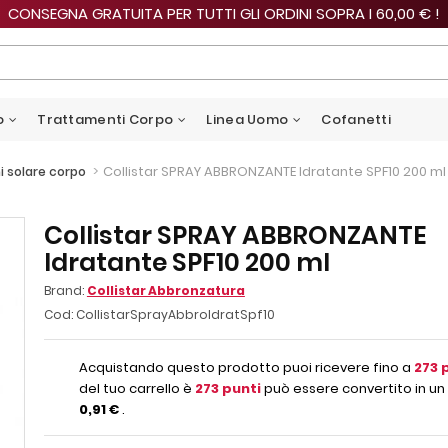
CONSEGNA GRATUITA PER TUTTI GLI ORDINI SOPRA I 60,00 € !
o
Trattamenti Corpo
Linea Uomo
Cofanetti
>
Collistar SPRAY ABBRONZANTE Idratante SPF10 200 ml
i solare corpo
Collistar SPRAY ABBRONZANTE
Idratante SPF10 200 ml
Brand:
Collistar Abbronzatura
Cod:
CollistarSprayAbbroIdratSpf10
Acquistando questo prodotto puoi ricevere fino a
273
p
del tuo carrello è
273
punti
può essere convertito in un 
0,91 €
.