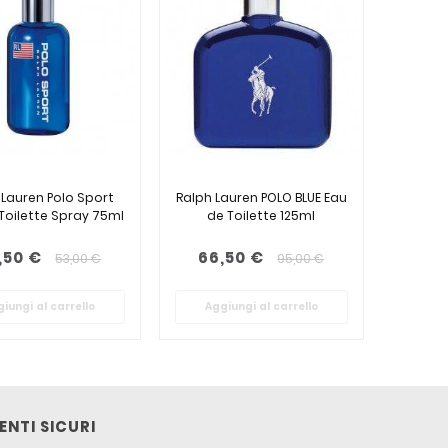
 Lauren Polo Sport
Ralph Lauren POLO BLUE Eau
Toilette Spray 75ml
de Toilette 125ml
,50 €
66,50 €
53,00 €
95,00 €
iungi al carrello
Aggiungi al carrello
NTI SICURI