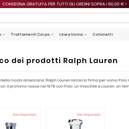
CONSEGNA GRATUITA PER TUTTI GLI ORDINI SOPRA I 60,00 € !
o
Trattamenti Corpo
Linea Uomo
Cofanetti
co dei prodotti Ralph Lauren
ella moda americana, Ralph Lauren lancia la firma per uomo Polo nel 
sori. Il profumo nasce nel 1978 con Polo, un maschile e Lauren, un fem
Non Disponibile
Non Disponibile