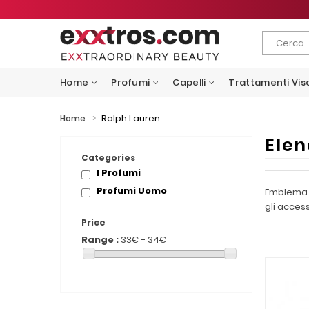
Home
Profumi
Capelli
Trattamenti Vis
>
Ralph Lauren
Home
Elen
Categories
I Profumi
Profumi Uomo
Emblema d
gli acces
Price
Range :
33€ - 34€