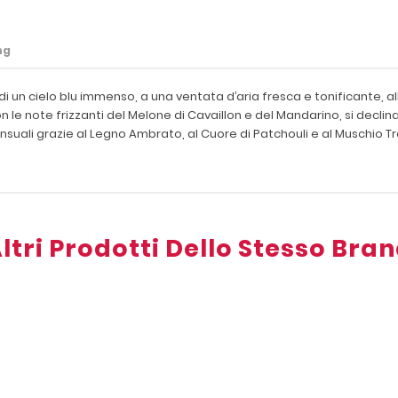
ng
 di un cielo blu immenso, a una ventata d’aria fresca e tonificante, a
 le note frizzanti del Melone di Cavaillon e del Mandarino, si declina
ensuali grazie al Legno Ambrato, al Cuore di Patchouli e al Muschio T
ltri Prodotti Dello Stesso Bra