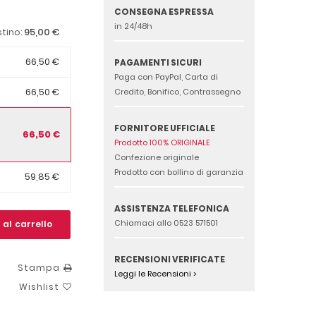
CONSEGNA ESPRESSA
in 24/48h
95,00 €
stino:
66,50 €
PAGAMENTI SICURI
Paga con PayPal, Carta di
66,50 €
Credito, Bonifico, Contrassegno
FORNITORE UFFICIALE
66,50 €
Prodotto 100% ORIGINALE
Confezione originale
Prodotto con bollino di garanzia
59,85 €
ASSISTENZA TELEFONICA
Chiamaci allo 0523 571501
 al carrello
RECENSIONI VERIFICATE
Stampa
Leggi le Recensioni >
Wishlist