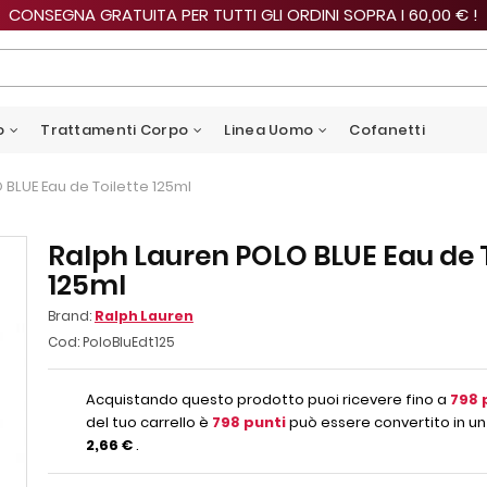
CONSEGNA GRATUITA PER TUTTI GLI ORDINI SOPRA I 60,00 € !
o
Trattamenti Corpo
Linea Uomo
Cofanetti
 BLUE Eau de Toilette 125ml
Ralph Lauren POLO BLUE Eau de T
125ml
Brand:
Ralph Lauren
Cod:
PoloBluEdt125
Acquistando questo prodotto puoi ricevere fino a
798
del tuo carrello è
798
punti
può essere convertito in un
2,66 €
.