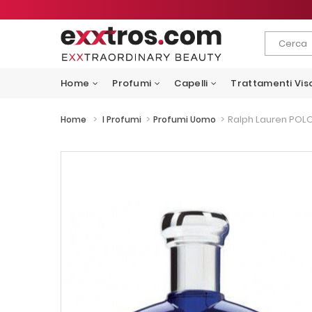
Home
Profumi
Capelli
Trattamenti Vis
>
>
>
Ralph Lauren POLO
Home
I Profumi
Profumi Uomo