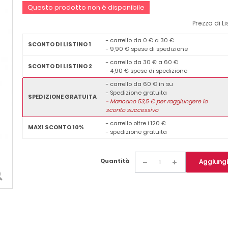
Questo prodotto non è disponibile
Prezzo di Li
- carrello da 0 € a 30 €
SCONTO DI LISTINO 1
- 9,90 € spese di spedizione
- carrello da 30 € a 60 €
SCONTO DI LISTINO 2
- 4,90 € spese di spedizione
- carrello da 60 € in su
- Spedizione gratuita
SPEDIZIONE GRATUITA
-
Mancano
53,5
€ per raggiungere lo
sconto successivo
- carrello oltre i 120 €
MAXI SCONTO 10%
- spedizione gratuita
Quantità
Aggiungi