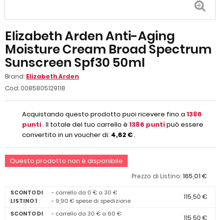
Elizabeth Arden Anti-Aging
Moisture Cream Broad Spectrum
Sunscreen Spf30 50ml
Brand:
Elizabeth Arden
Cod:
0085805129118
Acquistando questo prodotto puoi ricevere fino a
1386
punti
. Il totale del tuo carrello è
1386
punti
può essere
convertito in un voucher di:
4,62 €
.
Questo prodotto non è disponibile
165,01 €
Prezzo di Listino:
SCONTO DI
- carrello da 0 € a 30 €
115,50 €
LISTINO 1
- 9,90 € spese di spedizione
SCONTO DI
- carrello da 30 € a 60 €
115,50 €