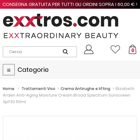
CONSEGNA GRATUITA PER TUTTI GLI ORDINI SOPRA I 60,00 € !
0
Categorie
Navigazione
Toggle
>
>
>
Elizabeth
Home
Trattamenti Viso
Crema Antirughe e lifting
Arden Anti-Aging Moisture Cream Broad Spectrum Sunscreen
Spf30 50ml