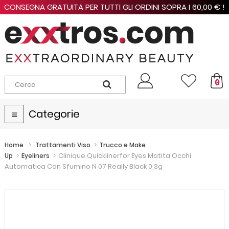
CONSEGNA GRATUITA PER TUTTI GLI ORDINI SOPRA I 60,00 € !
0
Categorie
Navigazione
Toggle
>
>
Home
Trattamenti Viso
Trucco e Make
>
>
Clinique Quicklinerfor Eyes Matita Occhi
Up
Eyeliners
Automatica Con Sfumino N 07 Really Black 0,3g