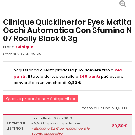
Clinique Quicklinerfor Eyes Matita
Occhi Automatica Con Sfumino N
07 Really Black 0,3g
Brand:
Clinique
Cod:
0020714009519
Acquistando questo prodotto puoi ricevere fino a
249
punti
. Il totale del tuo carrello è
249
punti
può essere
convertito in un voucher di:
0,83 €
.
Questo prodotto non è disponibile
28,50 €
Prezzo di Listino:
- carrello da 0 € a 30 €
SCONTO DI
- 9,90 € spese di spedizione
20,80 €
LISTINO 1
-
Mancano
9,2
€ per raggiungere lo
sconto successivo