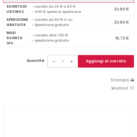
SCONTO DI
- carrello da 30 € a 60 €
20,80 €
LISTINO 2
- 4,90 € spese di spedizione
SPEDIZIONE
- carrello da 60 € in su
20,80 €
GRATUITA
- Spedizione gratuita
MAXI
- carrello oltre i 120 €
18,72 €
SCONTO
- spedizione gratuita
10%
Quantità
Aggiungi al carrello
Stampa
Wishlist