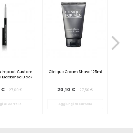
gh Impact Custom
Clinique Cream Shave 125ml
Cli
01 Blackened Black
Balsamo
Sup
 €
20,10 €
20
27,00 €
27,50 €
i al carrello
Aggiungi al carrello
Ag