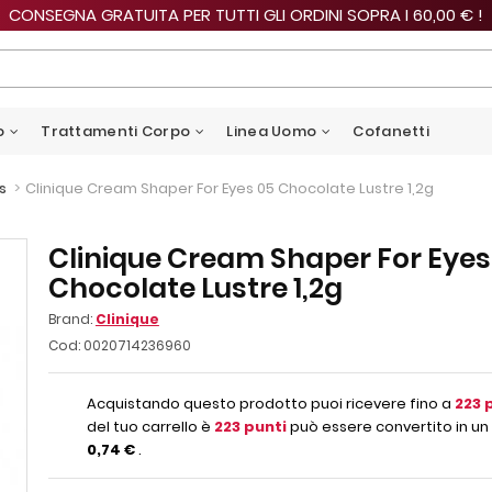
CONSEGNA GRATUITA PER TUTTI GLI ORDINI SOPRA I 60,00 € !
o
Trattamenti Corpo
Linea Uomo
Cofanetti
>
Clinique Cream Shaper For Eyes 05 Chocolate Lustre 1,2g
s
Clinique Cream Shaper For Eyes
Chocolate Lustre 1,2g
Brand:
Clinique
Cod:
0020714236960
Acquistando questo prodotto puoi ricevere fino a
223
p
del tuo carrello è
223
punti
può essere convertito in un 
0,74 €
.