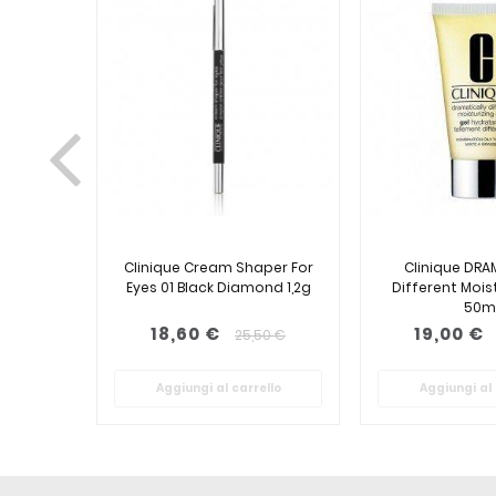
Clinique Cream Shaper For
Clinique DRA
Eyes 01 Black Diamond 1,2g
Different Moist
50m
18,60 €
19,00 €
25,50 €
Aggiungi al carrello
Aggiungi al 