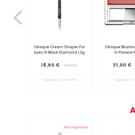
Clinique Cream Shaper For
Clinique Blushin
Eyes 01 Black Diamond 1,2g
In Polvere 
18,60 €
31,00 €
25,50 €
Aggiungi al carrello
Aggiungi al 
A
Non Disponibile