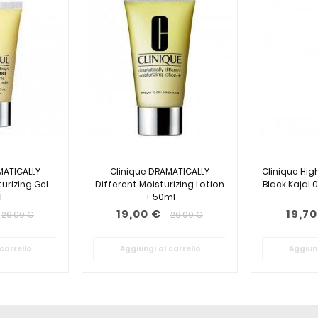
MATICALLY
Clinique DRAMATICALLY
Clinique Hi
urizing Gel
Different Moisturizing Lotion
Black Kajal 
l
+ 50ml
19,00 €
19,70
26,00 €
26,00 €
carrello
Aggiungi al carrello
Aggiung