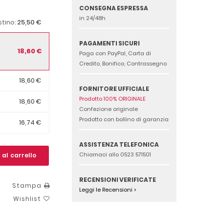
CONSEGNA ESPRESSA
in 24/48h
25,50 €
istino:
PAGAMENTI SICURI
18,60 €
Paga con PayPal, Carta di
Credito, Bonifico, Contrassegno
18,60 €
FORNITORE UFFICIALE
Prodotto 100% ORIGINALE
18,60 €
Confezione originale
Prodotto con bollino di garanzia
16,74 €
ASSISTENZA TELEFONICA
Chiamaci allo 0523 571501
 al carrello
RECENSIONI VERIFICATE
Stampa
Leggi le Recensioni >
Wishlist