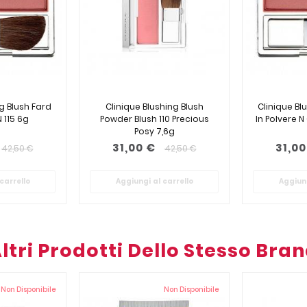
g Blush Fard
Clinique Blushing Blush
Clinique Bl
N 115 6g
Powder Blush 110 Precious
In Polvere N
Posy 7,6g
31,00 €
31,00
42,50 €
42,50 €
carrello
Aggiungi al carrello
Aggiung
ltri Prodotti Dello Stesso Bra
Non Disponibile
Non Disponibile