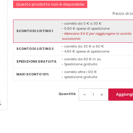
Questo prodotto non è disponibile
Prezzo di L
- carrello da 0 € a 30 €
- 9,90 € spese di spedizione
SCONTO DI LISTINO 1
-
Mancano
11,4
€ per raggiungere lo sconto
successivo
- carrello da 30 € a 60 €
SCONTO DI LISTINO 2
- 4,90 € spese di spedizione
- carrello da 60 € in su
SPEDIZIONE GRATUITA
- Spedizione gratuita
- carrello oltre i 120 €
MAXI SCONTO 10%
- spedizione gratuita
Quantità
Aggiungi