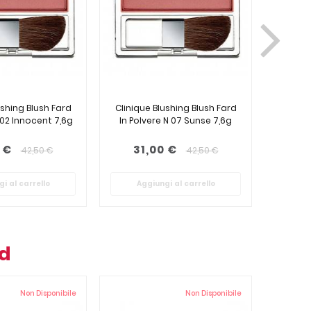
ushing Blush Fard
Clinique Blushing Blush Fard
Cliniqu
 02 Innocent 7,6g
In Polvere N 07 Sunse 7,6g
In Po
 €
31,00 €
31
42,50 €
42,50 €
i al carrello
Aggiungi al carrello
Ag
nd
Non Disponibile
Non Disponibile