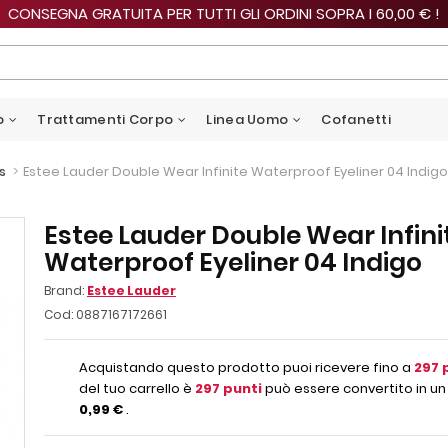
CONSEGNA GRATUITA PER TUTTI GLI ORDINI SOPRA I 60,00 € !
o
Trattamenti Corpo
Linea Uomo
Cofanetti
>
Estee Lauder Double Wear Infinite Waterproof Eyeliner 04 Indigo
s
Estee Lauder Double Wear Infini
Waterproof Eyeliner 04 Indigo
Brand:
Estee Lauder
Cod:
0887167172661
Acquistando questo prodotto puoi ricevere fino a
297
p
del tuo carrello è
297
punti
può essere convertito in un
0,99 €
.