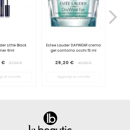
er Little Black
Estee Lauder DAYWEAR crema
Este
imer 6ml
gel contorno occhi 15 ml
Makeup
 €
29,20 €
2
37,00 €
40,00 €
i al carrello
Aggiungi al carrello
Ag