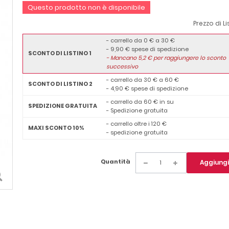
Questo prodotto non è disponibile
Prezzo di Li
- carrello da 0 € a 30 €
- 9,90 € spese di spedizione
SCONTO DI LISTINO 1
-
Mancano
5,2
€ per raggiungere lo sconto
successivo
- carrello da 30 € a 60 €
SCONTO DI LISTINO 2
- 4,90 € spese di spedizione
- carrello da 60 € in su
SPEDIZIONE GRATUITA
- Spedizione gratuita
- carrello oltre i 120 €
MAXI SCONTO 10%
- spedizione gratuita
Quantità
Aggiungi