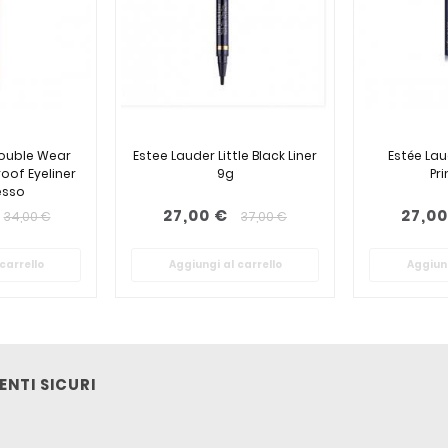
Double Wear
Estee Lauder Little Black Liner
Estée Laud
oof Eyeliner
9g
Pr
esso
27,00 €
27,00
34,00 €
37,00 €
carrello
Aggiungi al carrello
Aggiung
NTI SICURI