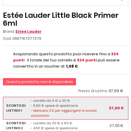
Estée Lauder Little Black Primer
6ml
Brand:
Estee Lauder
Cod:
0887167077379
Acquistando questo prodotto puoi ricevere fino a
324
punti
. Il totale del tuo carrello è
324
punti
può essere
convertito in un voucher di:
1,08 €
.
Questo prodotto non è disponibile
37,00 €
Prezzo di Listino:
- carrello da 0 € a 30 €
SCONTO DI
- 9,90 € spese di spedizione
27,00 €
LISTINO 1
-
Mancano
3
€ per raggiungere lo sconto
successivo
SCONTO DI
- carrello da 30 € a 60 €
27,00 €
LISTINO 2
- 4,90 € spese di spedizione