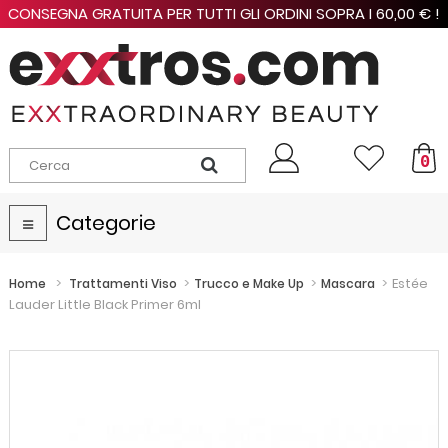
CONSEGNA GRATUITA PER TUTTI GLI ORDINI SOPRA I 60,00 € !
0
Categorie
Navigazione
Toggle
>
>
>
>
Estée
Home
Trattamenti Viso
Trucco e Make Up
Mascara
Lauder Little Black Primer 6ml