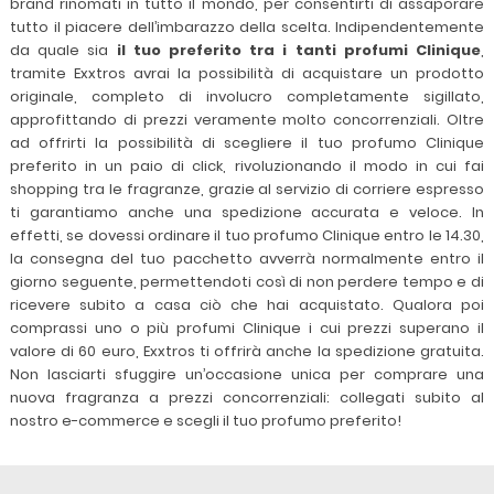
brand rinomati in tutto il mondo, per consentirti di assaporare
tutto il piacere dell’imbarazzo della scelta. Indipendentemente
da quale sia
il tuo preferito tra i tanti profumi Clinique
,
tramite Exxtros avrai la possibilità di acquistare un prodotto
originale, completo di involucro completamente sigillato,
approfittando di prezzi veramente molto concorrenziali. Oltre
ad offrirti la possibilità di scegliere il tuo profumo Clinique
preferito in un paio di click, rivoluzionando il modo in cui fai
shopping tra le fragranze, grazie al servizio di corriere espresso
ti garantiamo anche una spedizione accurata e veloce. In
effetti, se dovessi ordinare il tuo profumo Clinique entro le 14.30,
la consegna del tuo pacchetto avverrà normalmente entro il
giorno seguente, permettendoti così di non perdere tempo e di
ricevere subito a casa ciò che hai acquistato. Qualora poi
comprassi uno o più profumi Clinique i cui prezzi superano il
valore di 60 euro, Exxtros ti offrirà anche la spedizione gratuita.
Non lasciarti sfuggire un’occasione unica per comprare una
nuova fragranza a prezzi concorrenziali: collegati subito al
nostro e-commerce e scegli il tuo profumo preferito!