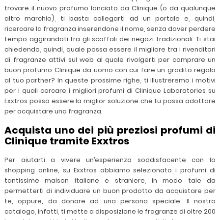
trovare il nuovo profumo lanciato da Clinique (o da qualunque
altro marchio), ti basta collegarti ad un portale e, quindi,
ricercare la fragranza inserendone il nome, senza dover perdere
tempo aggirandoti tra gli scaffali dei negozi tradizionali. Ti stai
chiedendo, quindi, quale possa essere il migliore tra i rivenditori
di fragranze attivi sul web al quale rivolgerti per comprare un
buon profumo Clinique da uomo con cui fare un gradito regalo
al tuo partner? In queste prossime righe, ti illustreremo i motivi
per i quali cercare i migliori profumi di Clinique Laboratories su
Exxtros possa essere la miglior soluzione che tu possa adottare
per acquistare una fragranza.
Acquista uno dei più preziosi profumi di
Clinique tramite Exxtros
Per aiutarti a vivere un’esperienza soddisfacente con lo
shopping online, su Exxtros abbiamo selezionato i profumi di
tantissime maison italiane e straniere, in modo tale da
permetterti di individuare un buon prodotto da acquistare per
te, oppure, da donare ad una persona speciale. Il nostro
catalogo, infatti, ti mette a disposizione le fragranze di oltre 200