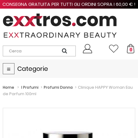
CONSEGNA GRATUITA PER TUTTI GLI ORDINI SOPRA I 60,00 € !
0
Categorie
Navigazione
Toggle
>
>
>
Clinique HAPPY Woman Eau
Home
I Profumi
Profumi Donna
de Parfum 100ml