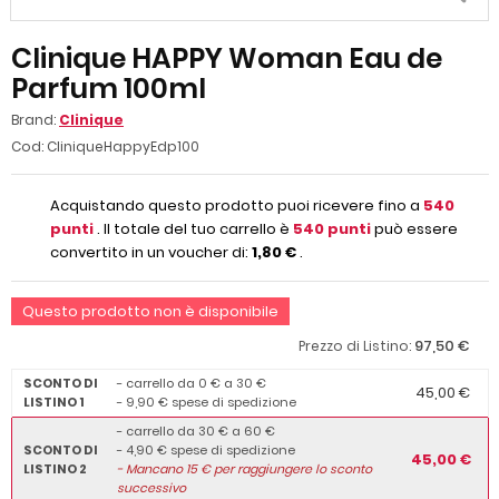
Clinique HAPPY Woman Eau de
Parfum 100ml
Brand:
Clinique
Cod:
CliniqueHappyEdp100
Acquistando questo prodotto puoi ricevere fino a
540
punti
. Il totale del tuo carrello è
540
punti
può essere
convertito in un voucher di:
1,80 €
.
Questo prodotto non è disponibile
97,50 €
Prezzo di Listino:
SCONTO DI
- carrello da 0 € a 30 €
45,00 €
LISTINO 1
- 9,90 € spese di spedizione
- carrello da 30 € a 60 €
SCONTO DI
- 4,90 € spese di spedizione
45,00 €
LISTINO 2
-
Mancano
15
€ per raggiungere lo sconto
successivo