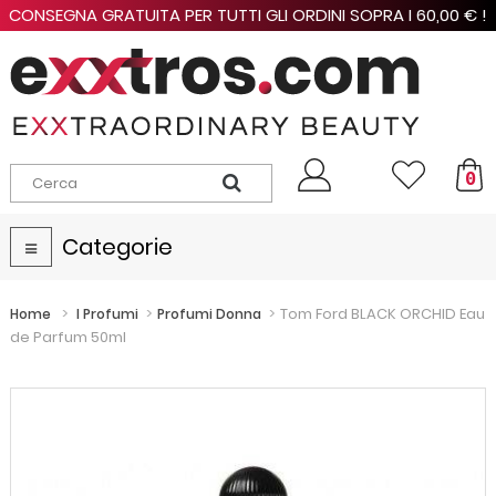
CONSEGNA GRATUITA PER TUTTI GLI ORDINI SOPRA I 60,00 € !
0
Categorie
Navigazione
Toggle
>
>
>
Tom Ford BLACK ORCHID Eau
Home
I Profumi
Profumi Donna
de Parfum 50ml