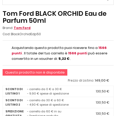
Tom Ford BLACK ORCHID Eau de
Parfum 50ml
Brand:
Tom Ford
Cod:
BlackOrchidEdp50
Acquistando questo prodotto puoi ricevere fino a
1566
punti
. Il totale del tuo carrello è
1566
punti
può essere
convertito in un voucher di:
5,22 €
.
Questo prodotto non è disponibile
149,00 €
Prezzo di Listino:
SCONTO DI
- carrello da 0 € a 30 €
130,50 €
LISTINO 1
- 9,90 € spese di spedizione
SCONTO DI
- carrello da 30 € a 60 €
130,50 €
LISTINO 2
- 4,90 € spese di spedizione
SPEDIZIONE
- carrello da 60 € in su
130,50 €
GRATUITA
- Spedizione gratuita