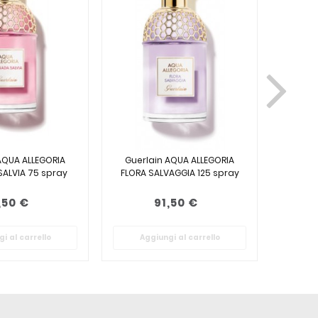
AQUA ALLEGORIA
Guerlain AQUA ALLEGORIA
Guerl
ALVIA 75 spray
FLORA SALVAGGIA 125 spray
FLORA
,50 €
91,50 €
i al carrello
Aggiungi al carrello
Ag