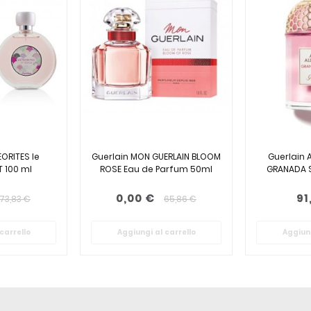
ORITES le
Guerlain MON GUERLAIN BLOOM
Guerlain 
 100 ml
ROSE Eau de Parfum 50ml
GRANADA S
0,00 €
91
73,83 €
65,86 €
carrello
Aggiungi al carrello
Aggiung