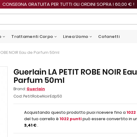
CONSEGNA GRATUITA PER TUTTI GLI ORDINI SOPRA I 60,00 € !
o
Trattamenti Corpo
Linea Uomo
Cofanetti
 ROBE NOIR Eau de Parfum 50ml
Guerlain LA PETIT ROBE NOIR Eau
Parfum 50ml
Brand:
Guerlain
Cod:
PetitRobeNoirEdp50
Acquistando questo prodotto puoi ricevere fino a
1022
del tuo carrello è
1022
punti
può essere convertito in un
3,41 €
.