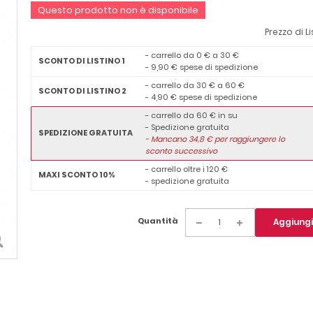
Questo prodotto non è disponibile
Prezzo di L
- carrello da 0 € a 30 €
SCONTO DI LISTINO 1
- 9,90 € spese di spedizione
- carrello da 30 € a 60 €
SCONTO DI LISTINO 2
- 4,90 € spese di spedizione
- carrello da 60 € in su
- Spedizione gratuita
SPEDIZIONE GRATUITA
-
Mancano
34,8
€ per raggiungere lo
sconto successivo
- carrello oltre i 120 €
MAXI SCONTO 10%
- spedizione gratuita
Quantità
Aggiungi