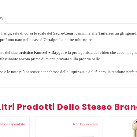
ng
 Parigi, sale di corsa le scale del
Sacré-Cœur
, cammina alle
Tuileries
tra gli sguard
 profumo nato nella casa d’Oltralpe:
La petite robe noire
.
ione del
duo artistico Kuntzel + Daygas
è la protagonista del video che accompagna 
ffascinante ancora prima di averla provata sulla propria pelle.
sa e le note più nascoste e tenebrose della liquirizia e del tè nero, la rendono perfett
ltri Prodotti Dello Stesso Bra
Non Disponibile
Non Disponibile