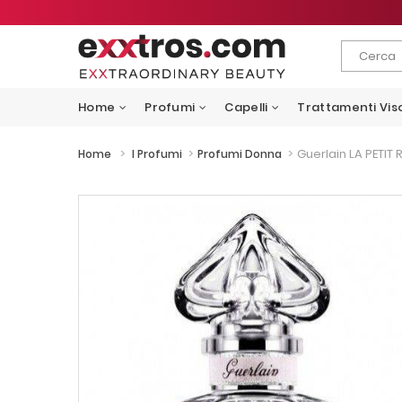
Home
Profumi
Capelli
Trattamenti Vis
>
>
>
Guerlain LA PETIT
Home
I Profumi
Profumi Donna