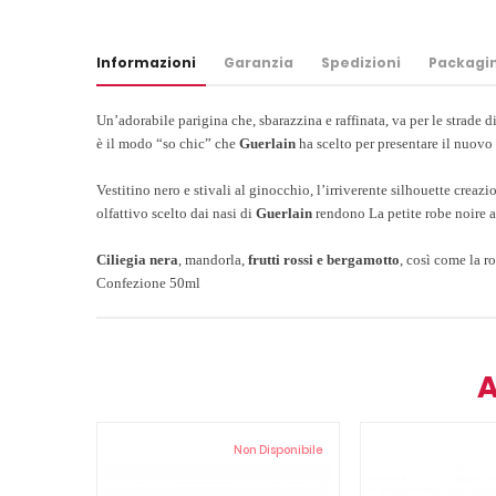
Informazioni
Garanzia
Spedizioni
Packagi
Un’adorabile parigina che, sbarazzina e raffinata, va per le strade di
è il modo “so chic” che
Guerlain
ha scelto per presentare il nuovo
Vestitino nero e stivali al ginocchio, l’irriverente silhouette creaz
olfattivo scelto dai nasi di
Guerlain
rendono
La petite robe noire
a
Ciliegia nera
, mandorla,
frutti rossi e bergamotto
, così come la ro
Confezione 50ml
A
Non Disponibile