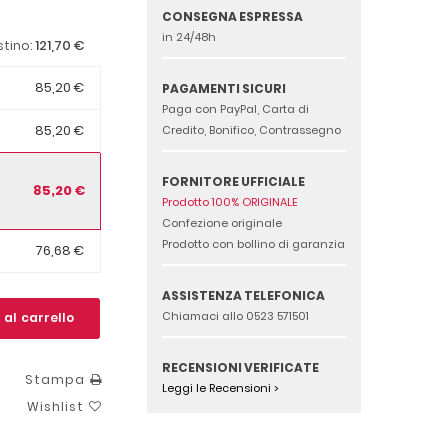
CONSEGNA ESPRESSA
in 24/48h
121,70 €
istino:
85,20 €
PAGAMENTI SICURI
Paga con PayPal, Carta di
85,20 €
Credito, Bonifico, Contrassegno
FORNITORE UFFICIALE
85,20 €
Prodotto 100% ORIGINALE
Confezione originale
Prodotto con bollino di garanzia
76,68 €
ASSISTENZA TELEFONICA
Chiamaci allo 0523 571501
 al carrello
RECENSIONI VERIFICATE
Stampa
Leggi le Recensioni >
Wishlist