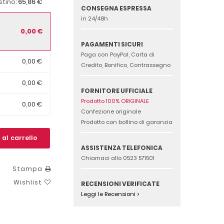
65,86 €
istino:
CONSEGNA ESPRESSA
in 24/48h
0,00 €
PAGAMENTI SICURI
Paga con PayPal, Carta di
0,00 €
Credito, Bonifico, Contrassegno
0,00 €
FORNITORE UFFICIALE
Prodotto 100% ORIGINALE
0,00 €
Confezione originale
Prodotto con bollino di garanzia
 al carrello
ASSISTENZA TELEFONICA
Chiamaci allo 0523 571501
Stampa
Wishlist
RECENSIONI VERIFICATE
Leggi le Recensioni >