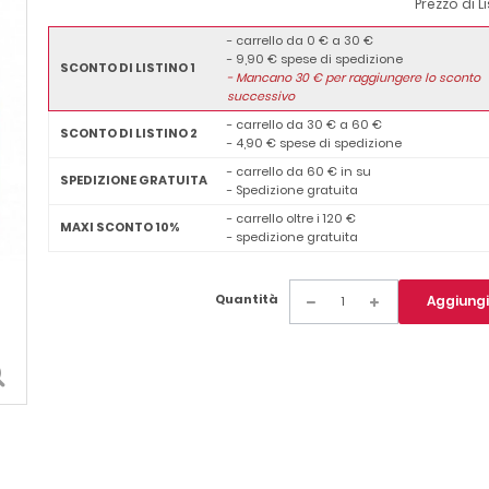
Prezzo di L
- carrello da 0 € a 30 €
- 9,90 € spese di spedizione
SCONTO DI LISTINO 1
-
Mancano
30
€ per raggiungere lo sconto
successivo
- carrello da 30 € a 60 €
SCONTO DI LISTINO 2
- 4,90 € spese di spedizione
- carrello da 60 € in su
SPEDIZIONE GRATUITA
- Spedizione gratuita
- carrello oltre i 120 €
MAXI SCONTO 10%
- spedizione gratuita
Quantità
Aggiungi