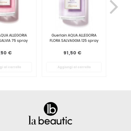
AQUA ALLEGORIA
Guerlain AQUA ALLEGORIA
Guerl
ALVIA 75 spray
FLORA SALVAGGIA 125 spray
FLORA
,50 €
91,50 €
i al carrello
Aggiungi al carrello
Ag