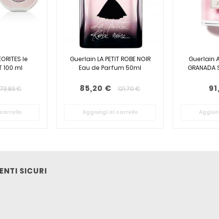
ORITES le
Guerlain LA PETIT ROBE NOIR
Guerlain 
 100 ml
Eau de Parfum 50ml
GRANADA S
85,20 €
91
73,83 €
121,70 €
carrello
Aggiungi al carrello
Aggiung
NTI SICURI