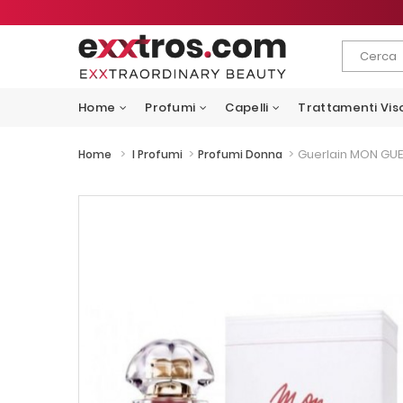
Home
Profumi
Capelli
Trattamenti Vis
>
>
>
Guerlain MON GUE
Home
I Profumi
Profumi Donna