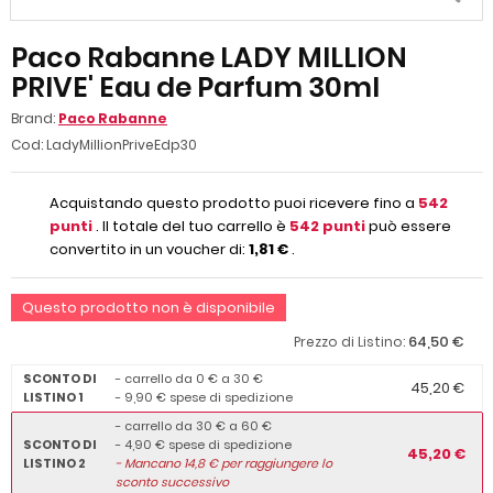
Paco Rabanne LADY MILLION
PRIVE' Eau de Parfum 30ml
Brand:
Paco Rabanne
Cod:
LadyMillionPriveEdp30
Acquistando questo prodotto puoi ricevere fino a
542
punti
. Il totale del tuo carrello è
542
punti
può essere
convertito in un voucher di:
1,81 €
.
Questo prodotto non è disponibile
64,50 €
Prezzo di Listino:
SCONTO DI
- carrello da 0 € a 30 €
45,20 €
LISTINO 1
- 9,90 € spese di spedizione
- carrello da 30 € a 60 €
SCONTO DI
- 4,90 € spese di spedizione
45,20 €
LISTINO 2
-
Mancano
14,8
€ per raggiungere lo
sconto successivo