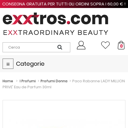
CONSEGNA GRATUITA PER TUTTI GLI ORDINI SOPRA I 60,00 € !
0
Categorie
Navigazione
Toggle
>
>
>
Paco Rabanne LADY MILLION
Home
I Profumi
Profumi Donna
PRIVE' Eau de Parfum 30ml