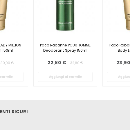
ADY MILLION
Paco Rabanne POUR HOMME
Paco Raban
n 150ml
Deodorant Spray 150ml
Body L
22,80 €
23,90
30,90 €
32,60 €
carrello
Aggiungi al carrello
Aggiung
NTI SICURI