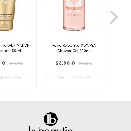
ne LADY MILLION
Paco Rabanne OLYMPEA
Paco
otion 150ml
Shower Gel 200ml
Deod
 €
23,90 €
24
34,20 €
34,20 €
i al carrello
Aggiungi al carrello
Ag