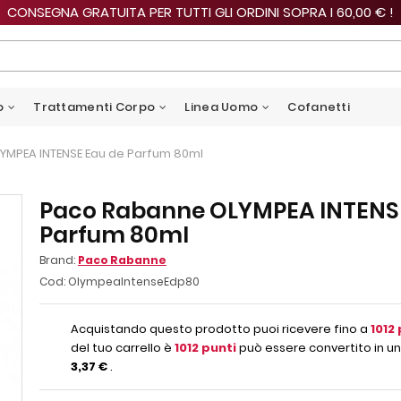
CONSEGNA GRATUITA PER TUTTI GLI ORDINI SOPRA I 60,00 € !
o
Trattamenti Corpo
Linea Uomo
Cofanetti
YMPEA INTENSE Eau de Parfum 80ml
Paco Rabanne OLYMPEA INTENSE
Parfum 80ml
Brand:
Paco Rabanne
Cod:
OlympeaIntenseEdp80
Acquistando questo prodotto puoi ricevere fino a
1012
del tuo carrello è
1012
punti
può essere convertito in un
3,37 €
.