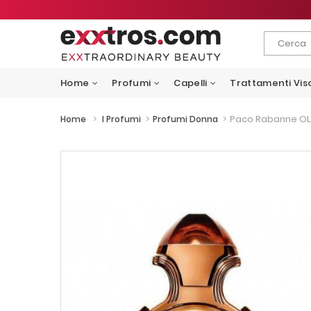
Home
Profumi
Capelli
Trattamenti Vis
>
>
>
Paco Rabanne OL
Home
I Profumi
Profumi Donna