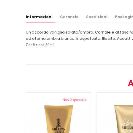
Informazioni
Garanzia
Spedizioni
Packagi
Un accordo vaniglia salata/ambra. Carnale e affascinant
ed eterna ambra bianca. Inaspettata. Illecita. Accatti
Confezione 80ml
A
Non Disponibile