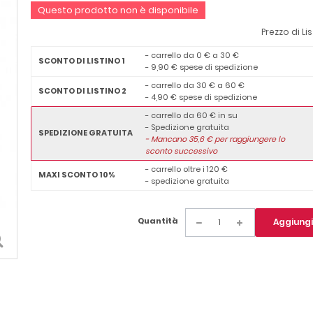
Questo prodotto non è disponibile
Prezzo di Li
- carrello da 0 € a 30 €
SCONTO DI LISTINO 1
- 9,90 € spese di spedizione
- carrello da 30 € a 60 €
SCONTO DI LISTINO 2
- 4,90 € spese di spedizione
- carrello da 60 € in su
- Spedizione gratuita
SPEDIZIONE GRATUITA
-
Mancano
35,6
€ per raggiungere lo
sconto successivo
- carrello oltre i 120 €
MAXI SCONTO 10%
- spedizione gratuita
Quantità
Aggiungi