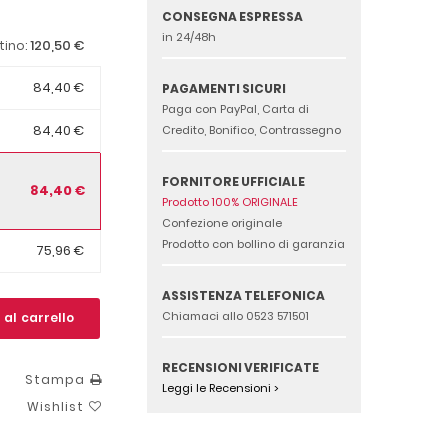
CONSEGNA ESPRESSA
in 24/48h
120,50 €
stino:
84,40 €
PAGAMENTI SICURI
Paga con PayPal, Carta di
84,40 €
Credito, Bonifico, Contrassegno
FORNITORE UFFICIALE
84,40 €
Prodotto 100% ORIGINALE
Confezione originale
Prodotto con bollino di garanzia
75,96 €
ASSISTENZA TELEFONICA
Chiamaci allo 0523 571501
 al carrello
RECENSIONI VERIFICATE
Stampa
Leggi le Recensioni >
Wishlist