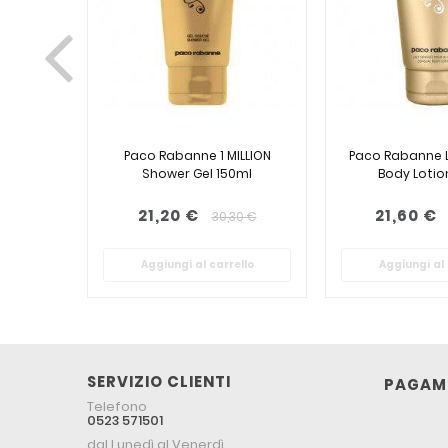
Paco Rabanne 1 MILLION
Paco Rabanne L
Shower Gel 150ml
Body Lotio
21,20 €
21,60 €
30,30 €
Aggiungi al carrello
Aggiungi al 
SERVIZIO CLIENTI
PAGAME
Telefono
0523 571501
dal Lunedì al Venerdì